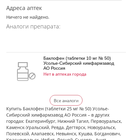
Адреса аптек
Ничего не найдено.
Аналоги препарата:
Баклофен (таблетки 10 мг № 50)
Усолье-Сибирский химфармзавод
АО Россия
Нет в аптеках города
Баклофен (таблетки 25 мг № 50)
Все аналоги
Усолье-Сибирский химфармзавод
АО Россия
Купить Баклофен (таблетки 25 мг № 50) Усолье-
Нет в аптеках города
Сибирский химфармзавод АО Россия – в других
городах: Екатеринбург, Нижний Тагил, Первоуральск,
Каменск-Уральский, Ревда, Дегтярск, Новоуральск,
Полевской, Алапаевск, Невьянск, Кушва, Богданович,
Баклосан (таблетки 10 мг № 50 банка
Красноуральск, Ирбит, Лесной, Сысерть, Ачит,