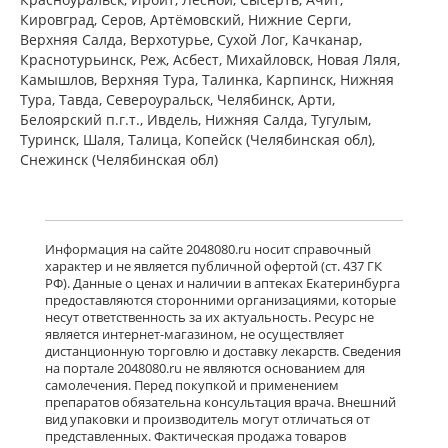
ПЭ) Фармацевтический завод
Кировград, Серов, Артёмовский, Нижние Cерги,
Польфарма АО Польша
Верхняя Салда, Верхотурье, Сухой Лог, Качканар,
Нет в аптеках города
Краснотурьинск, Реж, Асбест, Михайловск, Новая Ляля,
Камышлов, Верхняя Тура, Талинка, Карпинск, Нижняя
Тура, Тавда, Североуральск, Челябинск, Арти,
Белоярский п.г.т., Ивдель, Нижняя Салда, Тугулым,
Баклосан (таблетки 25 мг № 50 банка
ПЭ) Фармацевтический завод
Туринск, Шаля, Талица, Копейск (Челябинская обл),
Польфарма АО Польша
Снежинск (Челябинская обл)
Нет в аптеках города
Лиорезал Интратекальный (раствор
Информация на сайте 2048080.ru носит справочный
для интратекального введения 0,05
характер и не является публичной офертой (ст. 437 ГК
мг/мл 1 мл № 5 амп. ) Новартис
РФ). Данные о ценах и наличии в аптеках Екатеринбурга
Фарма Штейн АГ Швейцария
предоставляются сторонними организациями, которые
Нет в аптеках города
несут ответственность за их актуальность. Ресурс не
является интернет-магазином, не осуществляет
дистанционную торговлю и доставку лекарств. Сведения
достигнут конец страницы
на портале 2048080.ru не являются основанием для
самолечения. Перед покупкой и применением
препаратов обязательна консультация врача. Внешний
вид упаковки и производитель могут отличаться от
представленных. Фактическая продажа товаров