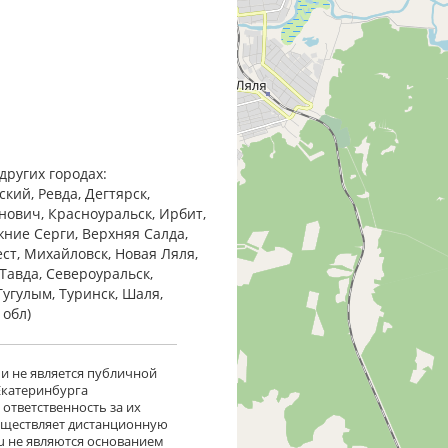
других городах:
кий, Ревда, Дегтярск,
анович, Красноуральск, Ирбит,
жние Cерги, Верхняя Салда,
ест, Михайловск, Новая Ляля,
Тавда, Североуральск,
Тугулым, Туринск, Шаля,
 обл)
 и не является публичной
 Екатеринбурга
ответственность за их
существляет дистанционную
ru не являются основанием