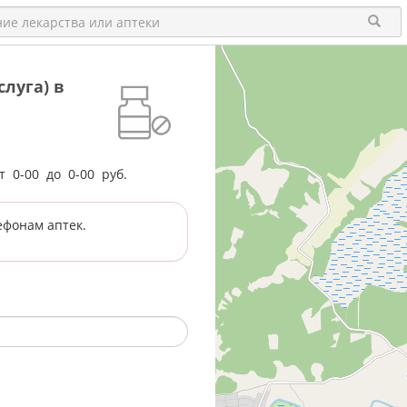
луга) в
от
0-00
до
0-00
руб.
ефонам аптек.