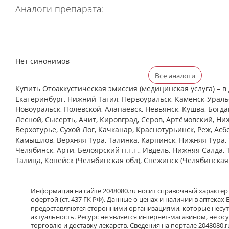
Аналоги препарата:
Нет синонимов
Все аналоги
Купить Отоаккустическая эмиссия (медицинская услуга) – в 
Екатеринбург, Нижний Тагил, Первоуральск, Каменск-Уральс
Новоуральск, Полевской, Алапаевск, Невьянск, Кушва, Богд
Лесной, Сысерть, Ачит, Кировград, Серов, Артёмовский, Ни
Верхотурье, Сухой Лог, Качканар, Краснотурьинск, Реж, Асб
Камышлов, Верхняя Тура, Талинка, Карпинск, Нижняя Тура, 
Челябинск, Арти, Белоярский п.г.т., Ивдель, Нижняя Салда, 
Талица, Копейск (Челябинская обл), Снежинск (Челябинская
Информация на сайте 2048080.ru носит справочный характер
офертой (ст. 437 ГК РФ). Данные о ценах и наличии в аптеках
предоставляются сторонними организациями, которые несут 
актуальность. Ресурс не является интернет-магазином, не о
торговлю и доставку лекарств. Сведения на портале 2048080.