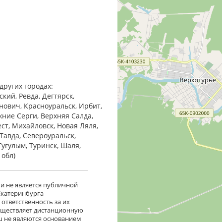
других городах:
кий, Ревда, Дегтярск,
анович, Красноуральск, Ирбит,
жние Cерги, Верхняя Салда,
ест, Михайловск, Новая Ляля,
Тавда, Североуральск,
Тугулым, Туринск, Шаля,
 обл)
 и не является публичной
 Екатеринбурга
ответственность за их
существляет дистанционную
ru не являются основанием