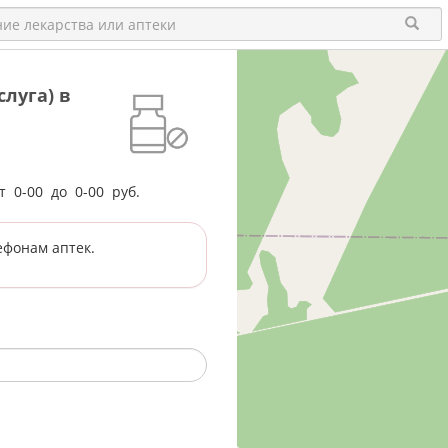
луга) в
от
0-00
до
0-00
руб.
ефонам аптек.