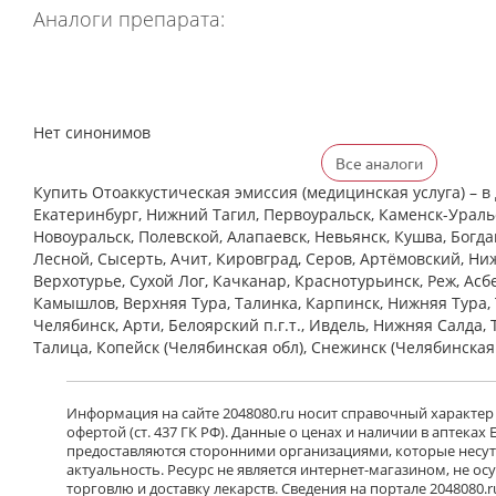
Аналоги препарата:
Нет синонимов
Все аналоги
Купить Отоаккустическая эмиссия (медицинская услуга) – в 
Екатеринбург, Нижний Тагил, Первоуральск, Каменск-Уральс
Новоуральск, Полевской, Алапаевск, Невьянск, Кушва, Богд
Лесной, Сысерть, Ачит, Кировград, Серов, Артёмовский, Ни
Верхотурье, Сухой Лог, Качканар, Краснотурьинск, Реж, Асб
Камышлов, Верхняя Тура, Талинка, Карпинск, Нижняя Тура, 
Челябинск, Арти, Белоярский п.г.т., Ивдель, Нижняя Салда, 
Талица, Копейск (Челябинская обл), Снежинск (Челябинская
Информация на сайте 2048080.ru носит справочный характер
офертой (ст. 437 ГК РФ). Данные о ценах и наличии в аптеках
предоставляются сторонними организациями, которые несут 
актуальность. Ресурс не является интернет-магазином, не о
торговлю и доставку лекарств. Сведения на портале 2048080.