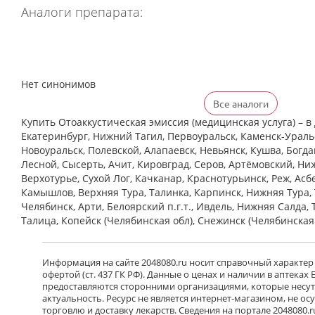
Аналоги препарата:
Нет синонимов
Все аналоги
Купить Отоаккустическая эмиссия (медицинская услуга) – в 
Екатеринбург, Нижний Тагил, Первоуральск, Каменск-Уральс
Новоуральск, Полевской, Алапаевск, Невьянск, Кушва, Богд
Лесной, Сысерть, Ачит, Кировград, Серов, Артёмовский, Ни
Верхотурье, Сухой Лог, Качканар, Краснотурьинск, Реж, Асб
Камышлов, Верхняя Тура, Талинка, Карпинск, Нижняя Тура, 
Челябинск, Арти, Белоярский п.г.т., Ивдель, Нижняя Салда, 
Талица, Копейск (Челябинская обл), Снежинск (Челябинская
Информация на сайте 2048080.ru носит справочный характер
офертой (ст. 437 ГК РФ). Данные о ценах и наличии в аптеках
предоставляются сторонними организациями, которые несут 
актуальность. Ресурс не является интернет-магазином, не о
торговлю и доставку лекарств. Сведения на портале 2048080.