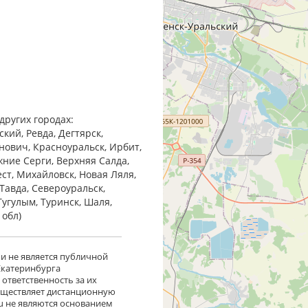
других городах:
кий, Ревда, Дегтярск,
анович, Красноуральск, Ирбит,
жние Cерги, Верхняя Салда,
ест, Михайловск, Новая Ляля,
Тавда, Североуральск,
Тугулым, Туринск, Шаля,
 обл)
 и не является публичной
 Екатеринбурга
ответственность за их
существляет дистанционную
ru не являются основанием