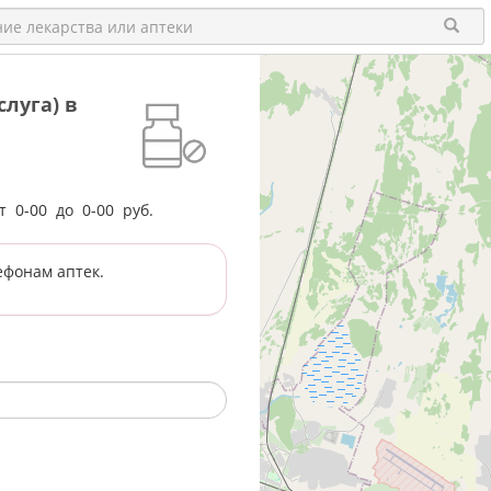
луга) в
от
0-00
до
0-00
руб.
ефонам аптек.