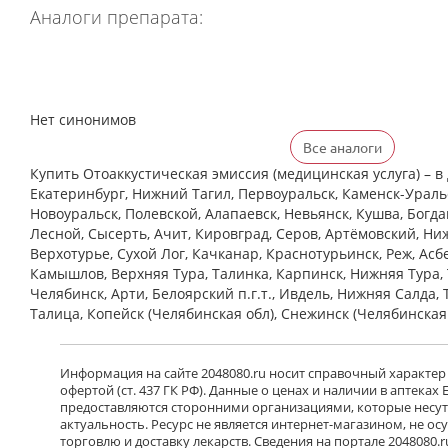
Аналоги препарата:
Нет синонимов
Все аналоги
Купить Отоаккустическая эмиссия (медицинская услуга) – в 
Екатеринбург, Нижний Тагил, Первоуральск, Каменск-Уральс
Новоуральск, Полевской, Алапаевск, Невьянск, Кушва, Богд
Лесной, Сысерть, Ачит, Кировград, Серов, Артёмовский, Ни
Верхотурье, Сухой Лог, Качканар, Краснотурьинск, Реж, Асб
Камышлов, Верхняя Тура, Талинка, Карпинск, Нижняя Тура, 
Челябинск, Арти, Белоярский п.г.т., Ивдель, Нижняя Салда, 
Талица, Копейск (Челябинская обл), Снежинск (Челябинская
Информация на сайте 2048080.ru носит справочный характер
офертой (ст. 437 ГК РФ). Данные о ценах и наличии в аптеках
предоставляются сторонними организациями, которые несут 
актуальность. Ресурс не является интернет-магазином, не о
торговлю и доставку лекарств. Сведения на портале 2048080.