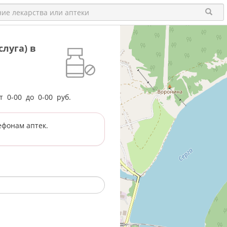
луга) в
от
0-00
до
0-00
руб.
ефонам аптек.