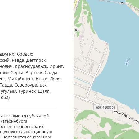
других городах:
кий, Ревда, Дегтярск,
анович, Красноуральск, Ирбит,
жние Cерги, Верхняя Салда,
ест, Михайловск, Новая Ляля,
Тавда, Североуральск,
Тугулым, Туринск, Шаля,
 обл)
 и не является публичной
 Екатеринбурга
ответственность за их
существляет дистанционную
ru не являются основанием