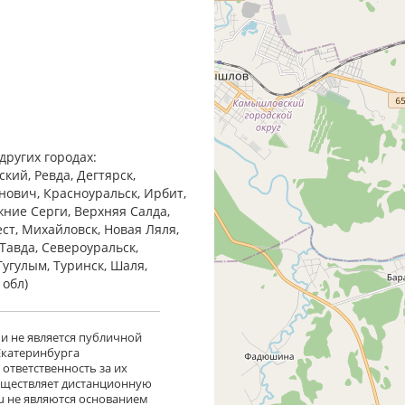
других городах:
кий, Ревда, Дегтярск,
анович, Красноуральск, Ирбит,
жние Cерги, Верхняя Салда,
ест, Михайловск, Новая Ляля,
Тавда, Североуральск,
Тугулым, Туринск, Шаля,
 обл)
 и не является публичной
 Екатеринбурга
ответственность за их
существляет дистанционную
ru не являются основанием