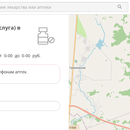
луга) в
от
0-00
до
0-00
руб.
ефонам аптек.