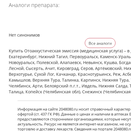
Аналоги препарата:
Нет синонимов
Все аналоги
Купить Отоаккустическая эмиссия (медицинская услуга) – в 
Екатеринбург, Нижний Тагил, Первоуральск, Каменск-Уральс
Новоуральск, Полевской, Алапаевск, Невьянск, Кушва, Богд
Лесной, Сысерть, Ачит, Кировград, Серов, Артёмовский, Ни
Верхотурье, Сухой Лог, Качканар, Краснотурьинск, Реж, Асб
Камышлов, Верхняя Тура, Талинка, Карпинск, Нижняя Тура, 
Челябинск, Арти, Белоярский п.г.т., Ивдель, Нижняя Салда, 
Талица, Копейск (Челябинская обл), Снежинск (Челябинская
Информация на сайте 2048080.ru носит справочный характер
офертой (ст. 437 ГК РФ). Данные о ценах и наличии в аптеках
предоставляются сторонними организациями, которые несут 
актуальность. Ресурс не является интернет-магазином, не о
торговлю и доставку лекарств. Сведения на портале 2048080.