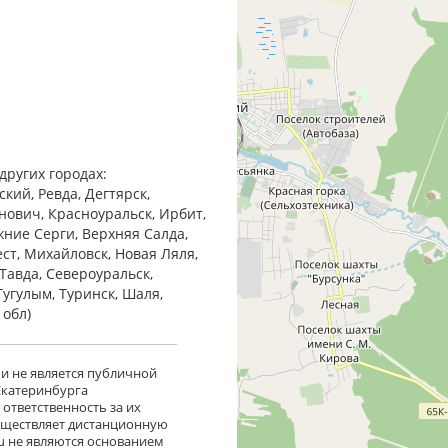
других городах:
кий, Ревда, Дегтярск,
анович, Красноуральск, Ирбит,
жние Cерги, Верхняя Салда,
ест, Михайловск, Новая Ляля,
Тавда, Североуральск,
Тугулым, Туринск, Шаля,
 обл)
 и не является публичной
 Екатеринбурга
ответственность за их
существляет дистанционную
ru не являются основанием