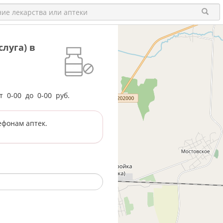
луга) в
от
0-00
до
0-00
руб.
ефонам аптек.