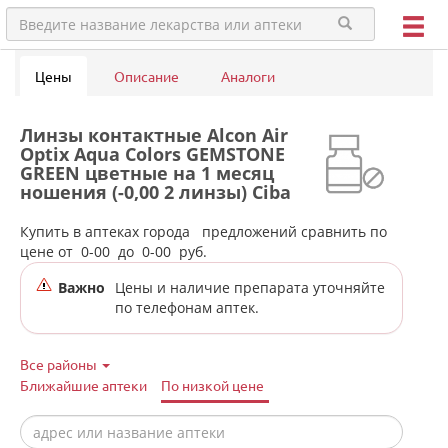
Цены
Описание
Аналоги
Линзы контактные Alcon Air
Optix Aqua Colors GEMSTONE
GREEN цветные на 1 месяц
ношения (-0,00 2 линзы) Ciba
Vision в аптеках города
Верхней Салды
Купить в аптеках города
предложений сравнить по
цене от
0-00
до
0-00
руб.
Важно
Цены и наличие препарата уточняйте
по телефонам аптек.
Все районы
Ближайшие аптеки
По низкой цене