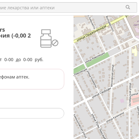
rs
я (-0,00 2
от
0-00
до
0-00
руб.
ефонам аптек.