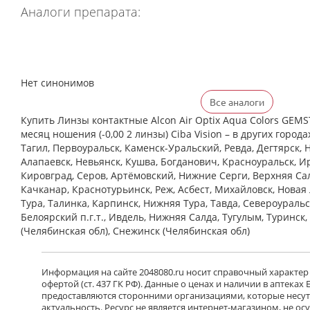
Аналоги препарата:
Нет синонимов
Все аналоги
Купить Линзы контактные Alcon Air Optix Aqua Colors GE
месяц ношения (-0,00 2 линзы) Ciba Vision – в других город
Тагил, Первоуральск, Каменск-Уральский, Ревда, Дегтярск, 
Алапаевск, Невьянск, Кушва, Богданович, Красноуральск, Ир
Кировград, Серов, Артёмовский, Нижние Cерги, Верхняя Сал
Качканар, Краснотурьинск, Реж, Асбест, Михайловск, Новая
Тура, Талинка, Карпинск, Нижняя Тура, Тавда, Североуральс
Белоярский п.г.т., Ивдель, Нижняя Салда, Тугулым, Туринск
(Челябинская обл), Снежинск (Челябинская обл)
Информация на сайте 2048080.ru носит справочный характер
офертой (ст. 437 ГК РФ). Данные о ценах и наличии в аптеках
предоставляются сторонними организациями, которые несут 
актуальность. Ресурс не является интернет-магазином, не о