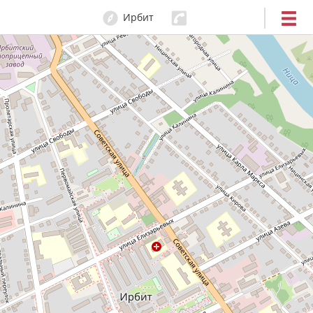
Ирбит
3-99-03