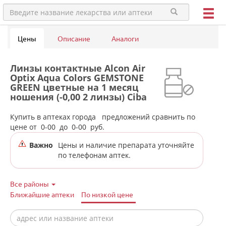
Цены
Описание
Аналоги
Линзы контактные Alcon Air
Optix Aqua Colors GEMSTONE
GREEN цветные на 1 месяц
ношения (-0,00 2 линзы) Ciba
Vision в аптеках города
Каменск-Уральского
Купить в аптеках города
предложений сравнить по
цене от
0-00
до
0-00
руб.
Важно
Цены и наличие препарата уточняйте
по телефонам аптек.
Все районы
Ближайшие аптеки
По низкой цене