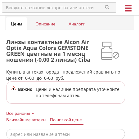
Цены
Описание
Аналоги
Линзы контактные Alcon Air
Optix Aqua Colors GEMSTONE
GREEN цветные на 1 месяц
ношения (-0,00 2 линзы) Ciba
Vision в аптеках города
Снежинска (Челябинская обл)
Купить в аптеках города
предложений сравнить по
цене от
0-00
до
0-00
руб.
Важно
Цены и наличие препарата уточняйте
по телефонам аптек.
Все районы
Ближайшие аптеки
По низкой цене