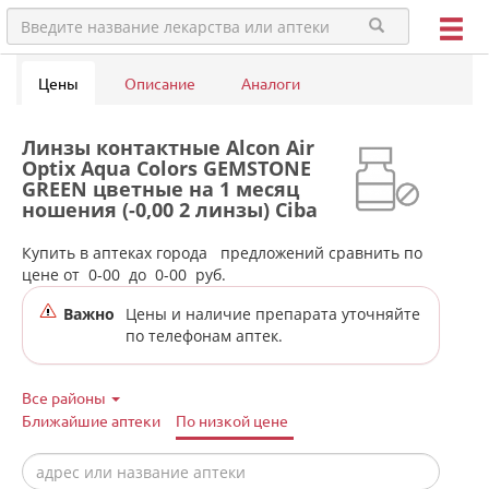
Цены
Описание
Аналоги
Линзы контактные Alcon Air
Optix Aqua Colors GEMSTONE
GREEN цветные на 1 месяц
ношения (-0,00 2 линзы) Ciba
Vision в аптеках города
Нижних Cерег
Купить в аптеках города
предложений сравнить по
цене от
0-00
до
0-00
руб.
Важно
Цены и наличие препарата уточняйте
по телефонам аптек.
Все районы
Ближайшие аптеки
По низкой цене