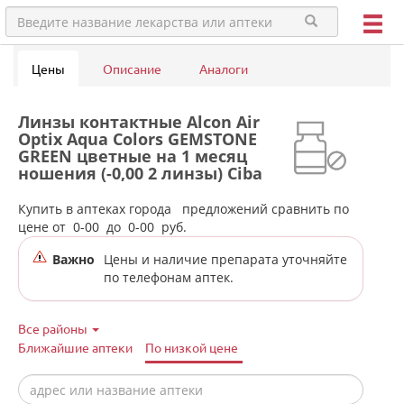
Цены
Описание
Аналоги
Линзы контактные Alcon Air
Optix Aqua Colors GEMSTONE
GREEN цветные на 1 месяц
ношения (-0,00 2 линзы) Ciba
Vision в аптеках города
Сухого Лога
Купить в аптеках города
предложений сравнить по
цене от
0-00
до
0-00
руб.
Важно
Цены и наличие препарата уточняйте
по телефонам аптек.
Все районы
Ближайшие аптеки
По низкой цене