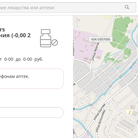
rs
я (-0,00 2
от
0-00
до
0-00
руб.
ефонам аптек.