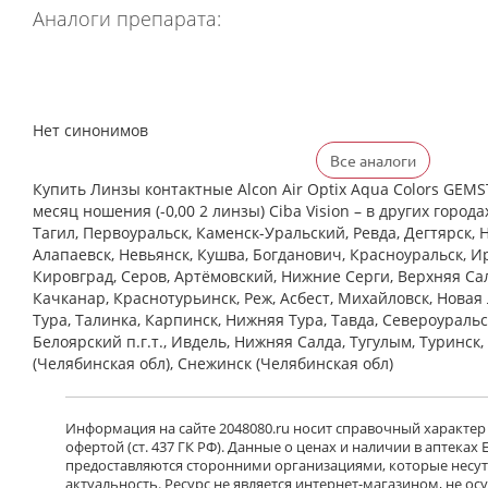
Аналоги препарата:
Нет синонимов
Все аналоги
Купить Линзы контактные Alcon Air Optix Aqua Colors GE
месяц ношения (-0,00 2 линзы) Ciba Vision – в других город
Тагил, Первоуральск, Каменск-Уральский, Ревда, Дегтярск, 
Алапаевск, Невьянск, Кушва, Богданович, Красноуральск, Ир
Кировград, Серов, Артёмовский, Нижние Cерги, Верхняя Сал
Качканар, Краснотурьинск, Реж, Асбест, Михайловск, Новая
Тура, Талинка, Карпинск, Нижняя Тура, Тавда, Североуральс
Белоярский п.г.т., Ивдель, Нижняя Салда, Тугулым, Туринск
(Челябинская обл), Снежинск (Челябинская обл)
Информация на сайте 2048080.ru носит справочный характер
офертой (ст. 437 ГК РФ). Данные о ценах и наличии в аптеках
предоставляются сторонними организациями, которые несут 
актуальность. Ресурс не является интернет-магазином, не о