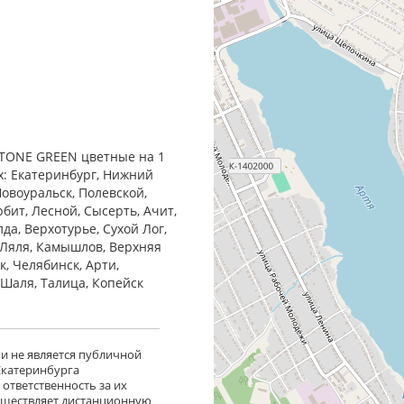
MSTONE GREEN цветные на 1
ах: Екатеринбург, Нижний
Новоуральск, Полевской,
бит, Лесной, Сысерть, Ачит,
да, Верхотурье, Сухой Лог,
 Ляля, Камышлов, Верхняя
к, Челябинск, Арти,
, Шаля, Талица, Копейск
 и не является публичной
 Екатеринбурга
ответственность за их
существляет дистанционную