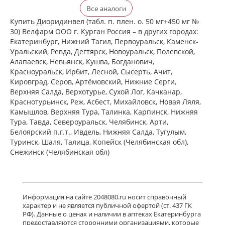
Детралекс (табл. п. плен. о. 500 мг №
Все аналоги
60) Лаборатории Сервье Индастри
Франция Сервье РУС ООО Россия
Купить Диоридинвел (табл. п. плен. о. 50 мг+450 мг №
есть в 1 аптеках
30) Велфарм ООО г. Курган Россия – в других городах:
от 2 164,00 до 2 164,00
Екатеринбург, Нижний Тагил, Первоуральск, Каменск-
Уральский, Ревда, Дегтярск, Новоуральск, Полевской,
Алапаевск, Невьянск, Кушва, Богданович,
Венарус (табл. п. плен. о. 50 мг+450
Красноуральск, Ирбит, Лесной, Сысерть, Ачит,
мг № 30) Алиум АО (Московская
Кировград, Серов, Артёмовский, Нижние Cерги,
обл,.рп. Оболенск) Россия
Верхняя Салда, Верхотурье, Сухой Лог, Качканар,
есть в 1 аптеках
Краснотурьинск, Реж, Асбест, Михайловск, Новая Ляля,
от 1 183,00 до 1 183,00
Камышлов, Верхняя Тура, Талинка, Карпинск, Нижняя
Тура, Тавда, Североуральск, Челябинск, Арти,
Белоярский п.г.т., Ивдель, Нижняя Салда, Тугулым,
Венарус (табл. п. плен. о. 50 мг+450
мг № 60) Алиум АО (Московская
Туринск, Шаля, Талица, Копейск (Челябинская обл),
обл,.рп. Оболенск) Россия
Снежинск (Челябинская обл)
есть в 1 аптеках
от 2 079,00 до 2 079,00
Детралекс (табл. п. плен. о. 1000 мг
Информация на сайте 2048080.ru носит справочный
№ 60) Лаборатории Сервье
характер и не является публичной офертой (ст. 437 ГК
Индастри Франция Сервье РУС ООО
РФ). Данные о ценах и наличии в аптеках Екатеринбурга
Россия
предоставляются сторонними организациями, которые