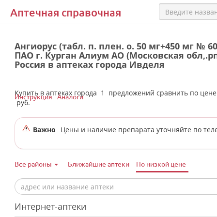
Аптечная справочная
Ангиорус (табл. п. плен. о. 50 мг+450 мг № 6
ПАО г. Курган Алиум АО (Московская обл,.р
Россия в аптеках города Ивделя
Купить в аптеках города
1
предложений сравнить по цен
Инструкция
Аналоги
руб.
Важно
Цены и наличие препарата уточняйте по тел
Все районы
Ближайшие аптеки
По низкой цене
Интернет-аптеки