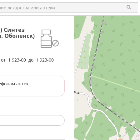
0) Синтез
п. Оболенск)
е от
1 923-00
до
1 923-00
ефонам аптек.