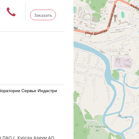
Заказать
Лаборатории Сервье Индастри
Лаборатории Сервье Индастри
ез ПАО г. Курган Алиум АО