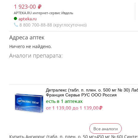
1 923-00
APTEKA.RU интернет-сервис Ивдель
apteka.ru
8 800 700-88-88 (круглосуточно)
Адреса аптек
Ничего не найдено.
Аналоги препарата:
Детралекс (табл. п. плен. о. 500 мг № 30) 
Франция Сервье РУС ООО Россия
есть в 1 аптеках
от 1 139,00 до 1 139,00
Все аналоги
Детралекс (табл. п. плен. о. 500 мг № 60) 
Франция Сервье РУС ООО Россия
Купить Ангиорус (табл. п. плен. о. 50 мг+450 мг № 60) Синт