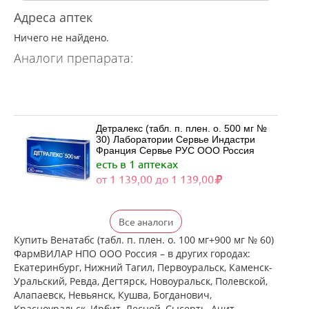
Адреса аптек
Ничего не найдено.
Аналоги препарата:
Детралекс (табл. п. плен. о. 500 мг №
30) Лаборатории Сервье Индастри
Франция Сервье РУС ООО Россия
есть в 1 аптеках
от 1 139,00 до 1 139,00
Детралекс (табл. п. плен. о. 500 мг №
Все аналоги
60) Лаборатории Сервье Индастри
Франция Сервье РУС ООО Россия
Купить Венатабс (табл. п. плен. о. 100 мг+900 мг № 60)
есть в 1 аптеках
ФармВИЛАР НПО ООО Россия – в других городах:
от 2 164,00 до 2 164,00
Екатеринбург, Нижний Тагил, Первоуральск, Каменск-
Уральский, Ревда, Дегтярск, Новоуральск, Полевской,
Алапаевск, Невьянск, Кушва, Богданович,
Венарус (табл. п. плен. о. 50 мг+450
Красноуральск, Ирбит, Лесной, Сысерть, Ачит,