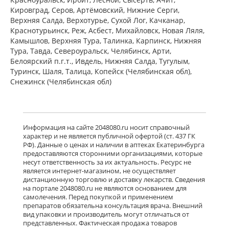
мг № 30) Алиум АО (Московская
Кировград, Серов, Артёмовский, Нижние Cерги,
обл,.рп. Оболенск) Россия
Верхняя Салда, Верхотурье, Сухой Лог, Качканар,
есть в 1 аптеках
Краснотурьинск, Реж, Асбест, Михайловск, Новая Ляля,
от 1 183,00 до 1 183,00
Камышлов, Верхняя Тура, Талинка, Карпинск, Нижняя
Тура, Тавда, Североуральск, Челябинск, Арти,
Белоярский п.г.т., Ивдель, Нижняя Салда, Тугулым,
Венарус (табл. п. плен. о. 50 мг+450
мг № 60) Алиум АО (Московская
Туринск, Шаля, Талица, Копейск (Челябинская обл),
обл,.рп. Оболенск) Россия
Снежинск (Челябинская обл)
есть в 1 аптеках
от 2 079,00 до 2 079,00
Детралекс (табл. п. плен. о. 1000 мг
Информация на сайте 2048080.ru носит справочный
№ 60) Лаборатории Сервье
характер и не является публичной офертой (ст. 437 ГК
Индастри Франция Сервье РУС ООО
РФ). Данные о ценах и наличии в аптеках Екатеринбурга
Россия
предоставляются сторонними организациями, которые
есть в 1 аптеках
несут ответственность за их актуальность. Ресурс не
от 3 232,00 до 3 232,00
является интернет-магазином, не осуществляет
дистанционную торговлю и доставку лекарств. Сведения
на портале 2048080.ru не являются основанием для
Флебавен (табл. п. плен. о. 500 мг №
самолечения. Перед покупкой и применением
32) КРКА-Рус ООО Россия
препаратов обязательна консультация врача. Внешний
есть в 1 аптеках
вид упаковки и производитель могут отличаться от
от 920,00 до 920,00
представленных. Фактическая продажа товаров