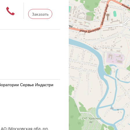
Заказать
Лаборатории Сервье Индастри
Лаборатории Сервье Индастри
 АО (Московская обл,.рп.