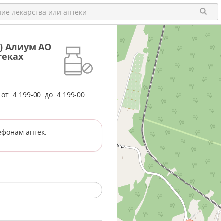
0) Алиум АО
теках
е от
4 199-00
до
4 199-00
ефонам аптек.