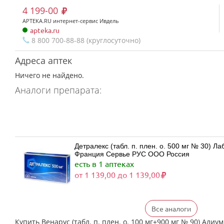
4 199-00
APTEKA.RU интернет-сервис Ивдель
apteka.ru
8 800 700-88-88 (круглосуточно)
Адреса аптек
Ничего не найдено.
Аналоги препарата:
Детралекс (табл. п. плен. о. 500 мг № 30) 
Франция Сервье РУС ООО Россия
есть в 1 аптеках
от 1 139,00 до 1 139,00
Все аналоги
Детралекс (табл. п. плен. о. 500 мг № 60) 
Франция Сервье РУС ООО Россия
Купить Венарус (табл. п. плен. о. 100 мг+900 мг № 90) Алиум