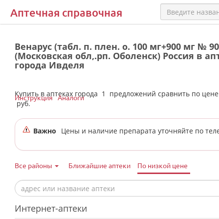
Аптечная справочная
Венарус (табл. п. плен. о. 100 мг+900 мг № 9
(Московская обл,.рп. Оболенск) Россия в ап
города Ивделя
Купить в аптеках города
1
предложений сравнить по цен
Инструкция
Аналоги
руб.
Важно
Цены и наличие препарата уточняйте по тел
Все районы
Ближайшие аптеки
По низкой цене
Интернет-аптеки