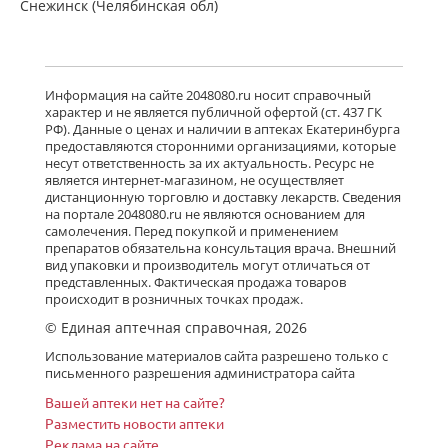
Снежинск (Челябинская обл)
есть в 446 аптеках
от 1 328,90 до 2 395,00
Детралекс (табл. п. плен. о. 1000 мг
Информация на сайте 2048080.ru носит справочный
№ 60) Лаборатории Сервье
характер и не является публичной офертой (ст. 437 ГК
Индастри Франция Сервье РУС ООО
РФ). Данные о ценах и наличии в аптеках Екатеринбурга
Россия
предоставляются сторонними организациями, которые
есть в 672 аптеках
несут ответственность за их актуальность. Ресурс не
от 2 746,00 до 4 170,00
является интернет-магазином, не осуществляет
дистанционную торговлю и доставку лекарств. Сведения
на портале 2048080.ru не являются основанием для
Флебавен (табл. п. плен. о. 500 мг №
самолечения. Перед покупкой и применением
32) КРКА-Рус ООО Россия
препаратов обязательна консультация врача. Внешний
есть в 24 аптеках
вид упаковки и производитель могут отличаться от
от 865,00 до 1 566,00
представленных. Фактическая продажа товаров
происходит в розничных точках продаж.
© Единая аптечная справочная, 2026
Флебавен (табл. п. плен. о. 500 мг №
Использование материалов сайта разрешено только с
64) КРКА-Рус ООО Россия
письменного разрешения администратора сайта
Нет в аптеках города
Вашей аптеки нет на сайте?
Разместить новости аптеки
Реклама на сайте