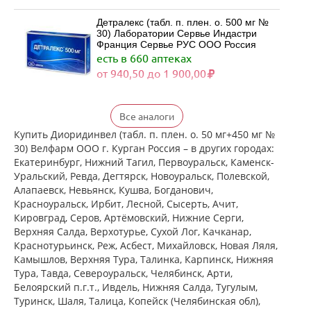
Детралекс (табл. п. плен. о. 500 мг №
30) Лаборатории Сервье Индастри
Франция Сервье РУС ООО Россия
есть в 660 аптеках
от 940,50 до 1 900,00
Детралекс (табл. п. плен. о. 500 мг №
Все аналоги
60) Лаборатории Сервье Индастри
Франция Сервье РУС ООО Россия
Купить Диоридинвел (табл. п. плен. о. 50 мг+450 мг №
есть в 532 аптеках
30) Велфарм ООО г. Курган Россия – в других городах:
от 1 790,00 до 3 422,00
Екатеринбург, Нижний Тагил, Первоуральск, Каменск-
Уральский, Ревда, Дегтярск, Новоуральск, Полевской,
Алапаевск, Невьянск, Кушва, Богданович,
Венарус (табл. п. плен. о. 50 мг+450
Красноуральск, Ирбит, Лесной, Сысерть, Ачит,
мг № 30) Алиум АО (Московская
Кировград, Серов, Артёмовский, Нижние Cерги,
обл,.рп. Оболенск) Россия
Верхняя Салда, Верхотурье, Сухой Лог, Качканар,
есть в 489 аптеках
Краснотурьинск, Реж, Асбест, Михайловск, Новая Ляля,
от 890,00 до 1 980,00
Камышлов, Верхняя Тура, Талинка, Карпинск, Нижняя
Тура, Тавда, Североуральск, Челябинск, Арти,
Белоярский п.г.т., Ивдель, Нижняя Салда, Тугулым,
Венарус (табл. п. плен. о. 50 мг+450
мг № 60) Алиум АО (Московская
Туринск, Шаля, Талица, Копейск (Челябинская обл),
обл,.рп. Оболенск) Россия