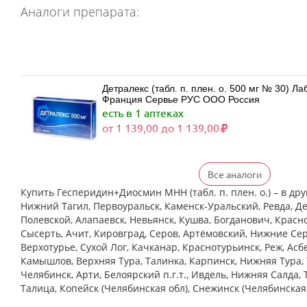
Аналоги препарата:
Детралекс (табл. п. плен. о. 500 мг № 30) 
Франция Сервье РУС ООО Россия
есть в 1 аптеках
от 1 139,00 до 1 139,00
Все аналоги
Детралекс (табл. п. плен. о. 500 мг № 60) 
Франция Сервье РУС ООО Россия
Купить Гесперидин+Диосмин МНН (табл. п. плен. о.) – в дру
есть в 1 аптеках
Нижний Тагил, Первоуральск, Каменск-Уральский, Ревда, Де
от 2 164,00 до 2 164,00
Полевской, Алапаевск, Невьянск, Кушва, Богданович, Красн
Сысерть, Ачит, Кировград, Серов, Артёмовский, Нижние Cер
Верхотурье, Сухой Лог, Качканар, Краснотурьинск, Реж, Асб
Камышлов, Верхняя Тура, Талинка, Карпинск, Нижняя Тура, 
Венарус (табл. п. плен. о. 50 мг+450 мг № 
Челябинск, Арти, Белоярский п.г.т., Ивдель, Нижняя Салда, 
обл,.рп. Оболенск) Россия
есть в 1 аптеках
Талица, Копейск (Челябинская обл), Снежинск (Челябинская
от 1 183,00 до 1 183,00