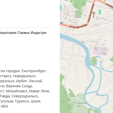
Лаборатории Сервье Индастри
Лаборатории Сервье Индастри
гих городах: Екатеринбург,
гтярск, Новоуральск,
оуральск, Ирбит, Лесной,
ги, Верхняя Салда,
ест, Михайловск, Новая Ляля,
Тавда, Североуральск,
30) Алиум АО (Московская
Тугулым, Туринск, Шаля,
 обл)