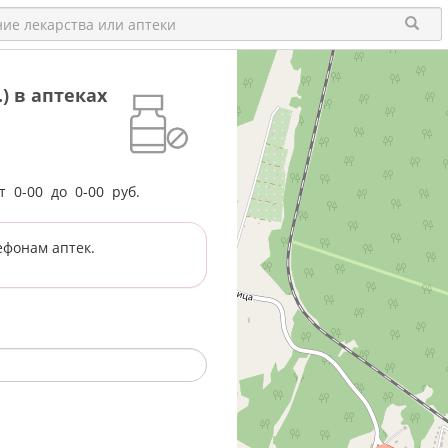
) в аптеках
от
0-00
до
0-00
руб.
ефонам аптек.