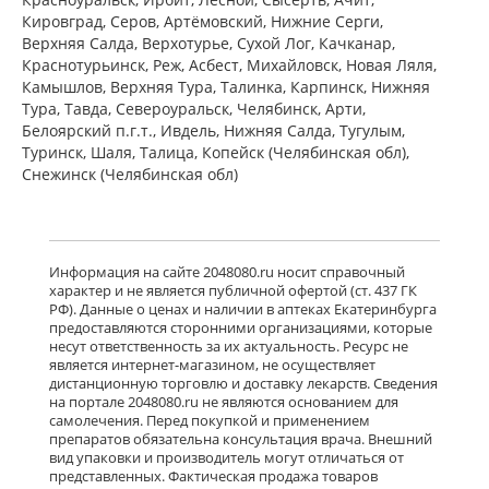
мг № 30) Алиум АО (Московская
Кировград, Серов, Артёмовский, Нижние Cерги,
обл,.рп. Оболенск) Россия
Верхняя Салда, Верхотурье, Сухой Лог, Качканар,
есть в 1 аптеках
Краснотурьинск, Реж, Асбест, Михайловск, Новая Ляля,
от 1 183,00 до 1 183,00
Камышлов, Верхняя Тура, Талинка, Карпинск, Нижняя
Тура, Тавда, Североуральск, Челябинск, Арти,
Белоярский п.г.т., Ивдель, Нижняя Салда, Тугулым,
Венарус (табл. п. плен. о. 50 мг+450
мг № 60) Алиум АО (Московская
Туринск, Шаля, Талица, Копейск (Челябинская обл),
обл,.рп. Оболенск) Россия
Снежинск (Челябинская обл)
есть в 1 аптеках
от 2 079,00 до 2 079,00
Детралекс (табл. п. плен. о. 1000 мг
Информация на сайте 2048080.ru носит справочный
№ 60) Лаборатории Сервье
характер и не является публичной офертой (ст. 437 ГК
Индастри Франция Сервье РУС ООО
РФ). Данные о ценах и наличии в аптеках Екатеринбурга
Россия
предоставляются сторонними организациями, которые
есть в 1 аптеках
несут ответственность за их актуальность. Ресурс не
от 3 232,00 до 3 232,00
является интернет-магазином, не осуществляет
дистанционную торговлю и доставку лекарств. Сведения
на портале 2048080.ru не являются основанием для
Флебавен (табл. п. плен. о. 500 мг №
самолечения. Перед покупкой и применением
32) КРКА-Рус ООО Россия
препаратов обязательна консультация врача. Внешний
есть в 1 аптеках
вид упаковки и производитель могут отличаться от
от 920,00 до 920,00
представленных. Фактическая продажа товаров