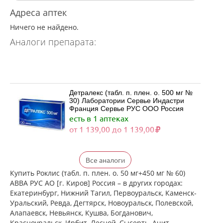
Адреса аптек
Ничего не найдено.
Аналоги препарата:
Детралекс (табл. п. плен. о. 500 мг №
30) Лаборатории Сервье Индастри
Франция Сервье РУС ООО Россия
есть в 1 аптеках
от 1 139,00 до 1 139,00
Детралекс (табл. п. плен. о. 500 мг №
Все аналоги
60) Лаборатории Сервье Индастри
Франция Сервье РУС ООО Россия
Купить Роклис (табл. п. плен. о. 50 мг+450 мг № 60)
есть в 1 аптеках
АВВА РУС АО [г. Киров] Россия – в других городах:
от 2 164,00 до 2 164,00
Екатеринбург, Нижний Тагил, Первоуральск, Каменск-
Уральский, Ревда, Дегтярск, Новоуральск, Полевской,
Алапаевск, Невьянск, Кушва, Богданович,
Венарус (табл. п. плен. о. 50 мг+450
Красноуральск, Ирбит, Лесной, Сысерть, Ачит,