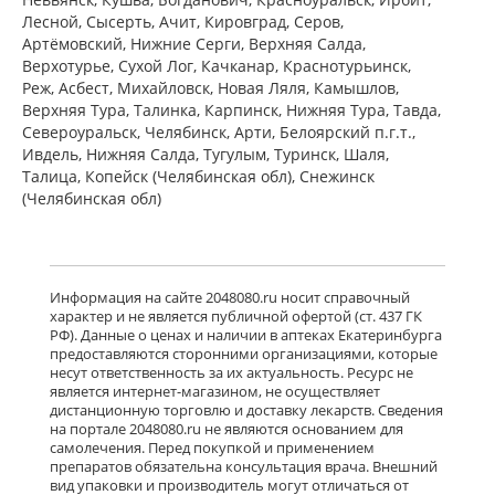
мг № 30) Алиум АО (Московская
Лесной, Сысерть, Ачит, Кировград, Серов,
обл,.рп. Оболенск) Россия
Артёмовский, Нижние Cерги, Верхняя Салда,
есть в 1 аптеках
Верхотурье, Сухой Лог, Качканар, Краснотурьинск,
от 1 183,00 до 1 183,00
Реж, Асбест, Михайловск, Новая Ляля, Камышлов,
Верхняя Тура, Талинка, Карпинск, Нижняя Тура, Тавда,
Североуральск, Челябинск, Арти, Белоярский п.г.т.,
Венарус (табл. п. плен. о. 50 мг+450
мг № 60) Алиум АО (Московская
Ивдель, Нижняя Салда, Тугулым, Туринск, Шаля,
обл,.рп. Оболенск) Россия
Талица, Копейск (Челябинская обл), Снежинск
есть в 1 аптеках
(Челябинская обл)
от 2 079,00 до 2 079,00
Детралекс (табл. п. плен. о. 1000 мг
№ 60) Лаборатории Сервье
Информация на сайте 2048080.ru носит справочный
Индастри Франция Сервье РУС ООО
характер и не является публичной офертой (ст. 437 ГК
Россия
РФ). Данные о ценах и наличии в аптеках Екатеринбурга
есть в 1 аптеках
предоставляются сторонними организациями, которые
от 3 232,00 до 3 232,00
несут ответственность за их актуальность. Ресурс не
является интернет-магазином, не осуществляет
дистанционную торговлю и доставку лекарств. Сведения
Флебавен (табл. п. плен. о. 500 мг №
на портале 2048080.ru не являются основанием для
32) КРКА-Рус ООО Россия
самолечения. Перед покупкой и применением
есть в 1 аптеках
препаратов обязательна консультация врача. Внешний
от 920,00 до 920,00
вид упаковки и производитель могут отличаться от