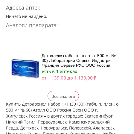
Адреса аптек
Ничего не найдено.
Аналоги препарата:
Детралекс (табл. п. плен. о. 500 мг №
30) Лаборатории Сервье Индастри
Франция Сервье РУС ООО Россия
есть в 1 аптеках
от 1 139,00 до 1 139,00
Детралекс (табл. п. плен. о. 500 мг №
Все аналоги
60) Лаборатории Сервье Индастри
Франция Сервье РУС ООО Россия
Купить Детравенол набор 1+1 (30+30) (табл. п. плен. о.
есть в 1 аптеках
500 мг № 60) Атолл ООО Россия Озон ООО г.
от 2 164,00 до 2 164,00
Жигулевск Россия – в других городах: Екатеринбург,
Нижний Тагил, Первоуральск, Каменск-Уральский,
Ревда, Дегтярск, Новоуральск, Полевской, Алапаевск,
Венарус (табл. п. плен. о. 50 мг+450
Невьянск, Кушва, Богданович, Красноуральск, Ирбит,