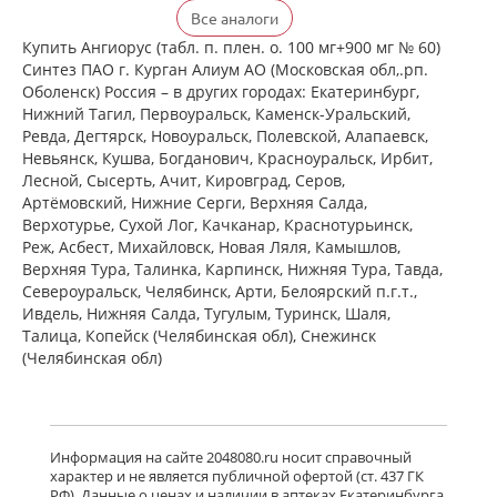
Детралекс (табл. п. плен. о. 500 мг №
Все аналоги
60) Лаборатории Сервье Индастри
Франция Сервье РУС ООО Россия
Купить Ангиорус (табл. п. плен. о. 100 мг+900 мг № 60)
есть в 1 аптеках
Синтез ПАО г. Курган Алиум АО (Московская обл,.рп.
от 2 164,00 до 2 164,00
Оболенск) Россия – в других городах: Екатеринбург,
Нижний Тагил, Первоуральск, Каменск-Уральский,
Ревда, Дегтярск, Новоуральск, Полевской, Алапаевск,
Венарус (табл. п. плен. о. 50 мг+450
Невьянск, Кушва, Богданович, Красноуральск, Ирбит,
мг № 30) Алиум АО (Московская
Лесной, Сысерть, Ачит, Кировград, Серов,
обл,.рп. Оболенск) Россия
Артёмовский, Нижние Cерги, Верхняя Салда,
есть в 1 аптеках
Верхотурье, Сухой Лог, Качканар, Краснотурьинск,
от 1 183,00 до 1 183,00
Реж, Асбест, Михайловск, Новая Ляля, Камышлов,
Верхняя Тура, Талинка, Карпинск, Нижняя Тура, Тавда,
Североуральск, Челябинск, Арти, Белоярский п.г.т.,
Венарус (табл. п. плен. о. 50 мг+450
мг № 60) Алиум АО (Московская
Ивдель, Нижняя Салда, Тугулым, Туринск, Шаля,
обл,.рп. Оболенск) Россия
Талица, Копейск (Челябинская обл), Снежинск
есть в 1 аптеках
(Челябинская обл)
от 2 079,00 до 2 079,00
Детралекс (табл. п. плен. о. 1000 мг
№ 60) Лаборатории Сервье
Информация на сайте 2048080.ru носит справочный
Индастри Франция Сервье РУС ООО
характер и не является публичной офертой (ст. 437 ГК
Россия
РФ). Данные о ценах и наличии в аптеках Екатеринбурга