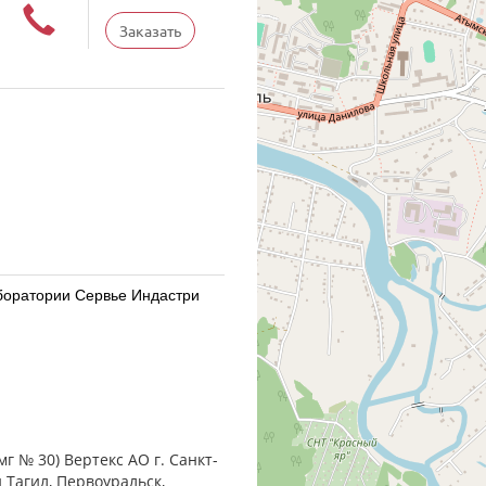
Заказать
Лаборатории Сервье Индастри
Лаборатории Сервье Индастри
г № 30) Вертекс АО г. Санкт-
 Тагил, Первоуральск,