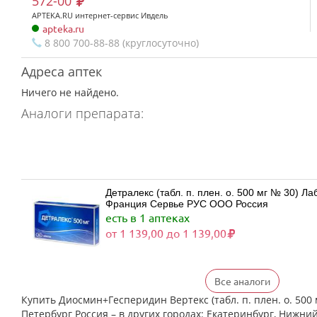
572-00
APTEKA.RU интернет-сервис Ивдель
apteka.ru
8 800 700-88-88 (круглосуточно)
Адреса аптек
Ничего не найдено.
Аналоги препарата:
Детралекс (табл. п. плен. о. 500 мг № 30) 
Франция Сервье РУС ООО Россия
есть в 1 аптеках
от 1 139,00 до 1 139,00
Все аналоги
Детралекс (табл. п. плен. о. 500 мг № 60) 
Франция Сервье РУС ООО Россия
Купить Диосмин+Гесперидин Вертекс (табл. п. плен. о. 500 м
есть в 1 аптеках
Петербург Россия – в других городах: Екатеринбург, Нижний