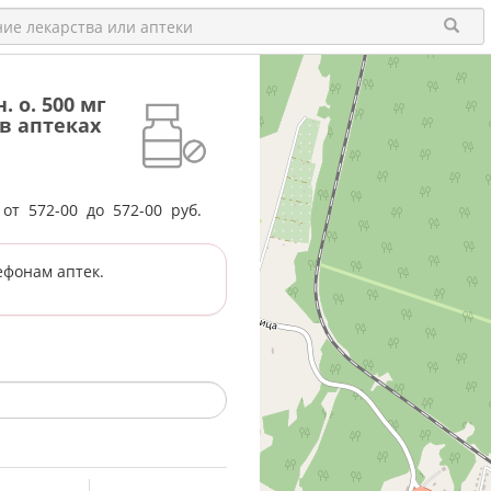
 о. 500 мг
 в аптеках
е от
572-00
до
572-00
руб.
ефонам аптек.