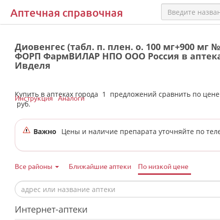
Аптечная справочная
Диовенгес (табл. п. плен. о. 100 мг+900 мг №
ФОРП ФармВИЛАР НПО ООО Россия в аптека
Ивделя
Купить в аптеках города
1
предложений сравнить по цен
Инструкция
Аналоги
руб.
Важно
Цены и наличие препарата уточняйте по тел
Все районы
Ближайшие аптеки
По низкой цене
Интернет-аптеки