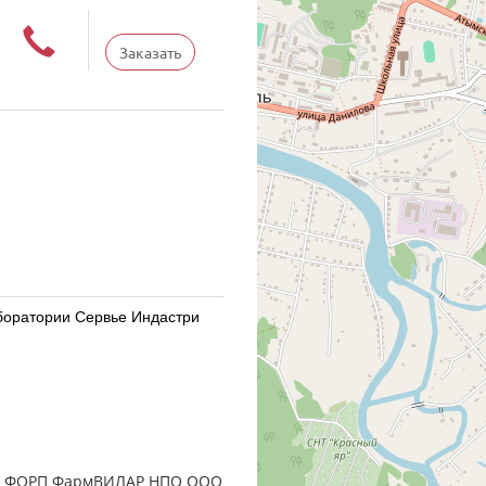
Заказать
Лаборатории Сервье Индастри
Лаборатории Сервье Индастри
 ЗАО ФОРП ФармВИЛАР НПО ООО