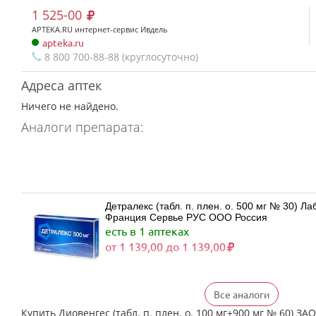
1 525-00
APTEKA.RU интернет-сервис Ивдель
apteka.ru
8 800 700-88-88 (круглосуточно)
Адреса аптек
Ничего не найдено.
Аналоги препарата:
Детралекс (табл. п. плен. о. 500 мг № 30) 
Франция Сервье РУС ООО Россия
есть в 1 аптеках
от 1 139,00 до 1 139,00
Все аналоги
Детралекс (табл. п. плен. о. 500 мг № 60) 
Франция Сервье РУС ООО Россия
Купить Диовенгес (табл. п. плен. о. 100 мг+900 мг № 60)