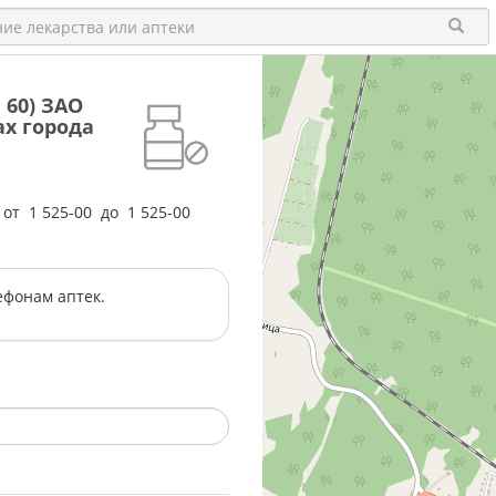
 60) ЗАО
х города
е от
1 525-00
до
1 525-00
ефонам аптек.