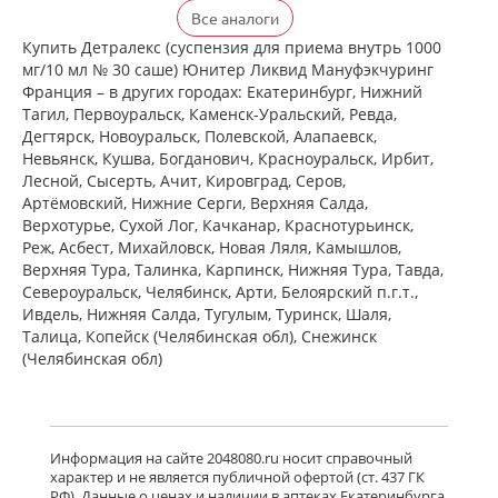
Детралекс (табл. п. плен. о. 500 мг №
Все аналоги
60) Лаборатории Сервье Индастри
Франция Сервье РУС ООО Россия
Купить Детралекс (суспензия для приема внутрь 1000
есть в 1 аптеках
мг/10 мл № 30 саше) Юнитер Ликвид Мануфэкчуринг
от 2 164,00 до 2 164,00
Франция – в других городах: Екатеринбург, Нижний
Тагил, Первоуральск, Каменск-Уральский, Ревда,
Дегтярск, Новоуральск, Полевской, Алапаевск,
Венарус (табл. п. плен. о. 50 мг+450
Невьянск, Кушва, Богданович, Красноуральск, Ирбит,
мг № 30) Алиум АО (Московская
Лесной, Сысерть, Ачит, Кировград, Серов,
обл,.рп. Оболенск) Россия
Артёмовский, Нижние Cерги, Верхняя Салда,
есть в 1 аптеках
Верхотурье, Сухой Лог, Качканар, Краснотурьинск,
от 1 183,00 до 1 183,00
Реж, Асбест, Михайловск, Новая Ляля, Камышлов,
Верхняя Тура, Талинка, Карпинск, Нижняя Тура, Тавда,
Североуральск, Челябинск, Арти, Белоярский п.г.т.,
Венарус (табл. п. плен. о. 50 мг+450
мг № 60) Алиум АО (Московская
Ивдель, Нижняя Салда, Тугулым, Туринск, Шаля,
обл,.рп. Оболенск) Россия
Талица, Копейск (Челябинская обл), Снежинск
есть в 1 аптеках
(Челябинская обл)
от 2 079,00 до 2 079,00
Детралекс (табл. п. плен. о. 1000 мг
№ 60) Лаборатории Сервье
Информация на сайте 2048080.ru носит справочный
Индастри Франция Сервье РУС ООО
характер и не является публичной офертой (ст. 437 ГК
Россия
РФ). Данные о ценах и наличии в аптеках Екатеринбурга