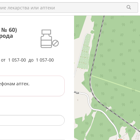
 № 60)
орода
е от
1 057-00
до
1 057-00
ефонам аптек.