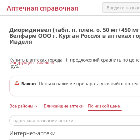
Аптечная справочная
Диоридинвел (табл. п. плен. о. 50 мг+450 мг
Велфарм ООО г. Курган Россия в аптеках г
Ивделя
Купить в аптеках города
1
предложений сравнить по цен
Инструкция
Аналоги
руб.
Важно
Цены и наличие препарата уточняйте по тел
Все районы
Ближайшие аптеки
По низкой цене
Интернет-аптеки