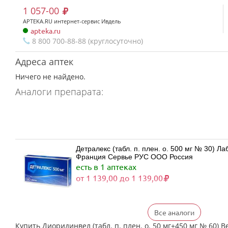
1 057-00
APTEKA.RU интернет-сервис Ивдель
apteka.ru
8 800 700-88-88 (круглосуточно)
Адреса аптек
Ничего не найдено.
Аналоги препарата:
Детралекс (табл. п. плен. о. 500 мг № 30) 
Франция Сервье РУС ООО Россия
есть в 1 аптеках
от 1 139,00 до 1 139,00
Все аналоги
Детралекс (табл. п. плен. о. 500 мг № 60) 
Франция Сервье РУС ООО Россия
Купить Диоридинвел (табл. п. плен. о. 50 мг+450 мг № 60) 