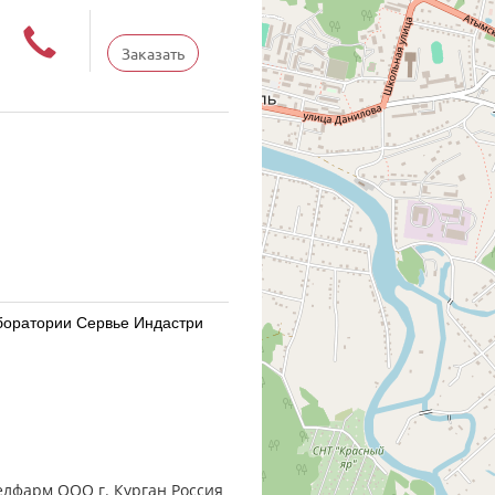
Заказать
Лаборатории Сервье Индастри
Лаборатории Сервье Индастри
Велфарм ООО г. Курган Россия