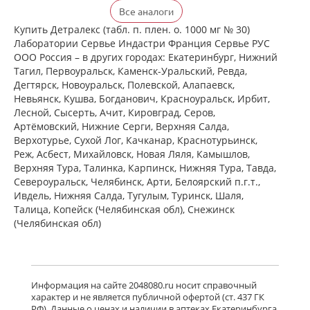
Детралекс (табл. п. плен. о. 500 мг №
Все аналоги
60) Лаборатории Сервье Индастри
Франция Сервье РУС ООО Россия
Купить Детралекс (табл. п. плен. о. 1000 мг № 30)
есть в 1 аптеках
Лаборатории Сервье Индастри Франция Сервье РУС
от 2 164,00 до 2 164,00
ООО Россия – в других городах: Екатеринбург, Нижний
Тагил, Первоуральск, Каменск-Уральский, Ревда,
Дегтярск, Новоуральск, Полевской, Алапаевск,
Венарус (табл. п. плен. о. 50 мг+450
Невьянск, Кушва, Богданович, Красноуральск, Ирбит,
мг № 30) Алиум АО (Московская
Лесной, Сысерть, Ачит, Кировград, Серов,
обл,.рп. Оболенск) Россия
Артёмовский, Нижние Cерги, Верхняя Салда,
есть в 1 аптеках
Верхотурье, Сухой Лог, Качканар, Краснотурьинск,
от 1 183,00 до 1 183,00
Реж, Асбест, Михайловск, Новая Ляля, Камышлов,
Верхняя Тура, Талинка, Карпинск, Нижняя Тура, Тавда,
Североуральск, Челябинск, Арти, Белоярский п.г.т.,
Венарус (табл. п. плен. о. 50 мг+450
мг № 60) Алиум АО (Московская
Ивдель, Нижняя Салда, Тугулым, Туринск, Шаля,
обл,.рп. Оболенск) Россия
Талица, Копейск (Челябинская обл), Снежинск
есть в 1 аптеках
(Челябинская обл)
от 2 079,00 до 2 079,00
Детралекс (табл. п. плен. о. 1000 мг
№ 60) Лаборатории Сервье
Информация на сайте 2048080.ru носит справочный
Индастри Франция Сервье РУС ООО
характер и не является публичной офертой (ст. 437 ГК
Россия
РФ). Данные о ценах и наличии в аптеках Екатеринбурга