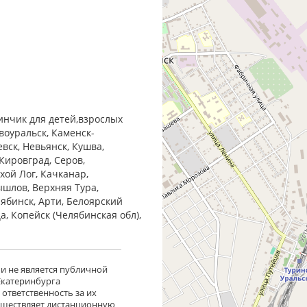
инчик для детей,взрослых
воуральск, Каменск-
евск, Невьянск, Кушва,
Кировград, Серов,
хой Лог, Качканар,
ышлов, Верхняя Тура,
лябинск, Арти, Белоярский
ца, Копейск (Челябинская обл),
 и не является публичной
 Екатеринбурга
ответственность за их
существляет дистанционную