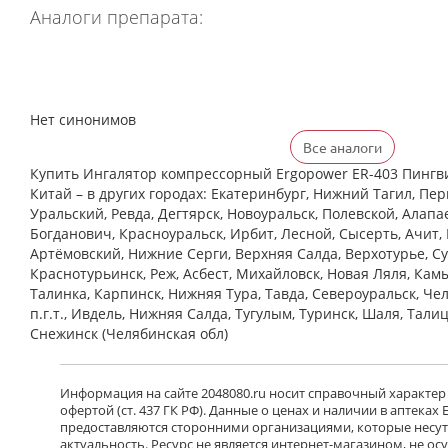
Аналоги препарата:
Нет синонимов
Все аналоги
Купить Ингалятор компрессорный Ergopower ER-403 Пингв
Китай – в других городах: Екатеринбург, Нижний Тагил, Пер
Уральский, Ревда, Дегтярск, Новоуральск, Полевской, Алапа
Богданович, Красноуральск, Ирбит, Лесной, Сысерть, Ачит, 
Артёмовский, Нижние Cерги, Верхняя Салда, Верхотурье, Су
Краснотурьинск, Реж, Асбест, Михайловск, Новая Ляля, Кам
Талинка, Карпинск, Нижняя Тура, Тавда, Североуральск, Че
п.г.т., Ивдель, Нижняя Салда, Тугулым, Туринск, Шаля, Тали
Снежинск (Челябинская обл)
Информация на сайте 2048080.ru носит справочный характер
офертой (ст. 437 ГК РФ). Данные о ценах и наличии в аптеках
предоставляются сторонними организациями, которые несут 
актуальность. Ресурс не является интернет-магазином, не о