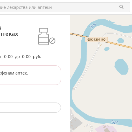
3
птеках
от
0-00
до
0-00
руб.
ефонам аптек.