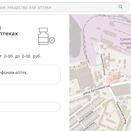
3
птеках
от
0-00
до
0-00
руб.
ефонам аптек.