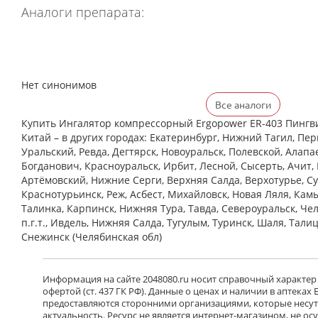
Аналоги препарата:
Нет синонимов
Все аналоги
Купить Ингалятор компрессорный Ergopower ER-403 Пингв
Китай – в других городах: Екатеринбург, Нижний Тагил, Пер
Уральский, Ревда, Дегтярск, Новоуральск, Полевской, Алапа
Богданович, Красноуральск, Ирбит, Лесной, Сысерть, Ачит, 
Артёмовский, Нижние Cерги, Верхняя Салда, Верхотурье, Су
Краснотурьинск, Реж, Асбест, Михайловск, Новая Ляля, Кам
Талинка, Карпинск, Нижняя Тура, Тавда, Североуральск, Че
п.г.т., Ивдель, Нижняя Салда, Тугулым, Туринск, Шаля, Тали
Снежинск (Челябинская обл)
Информация на сайте 2048080.ru носит справочный характер
офертой (ст. 437 ГК РФ). Данные о ценах и наличии в аптеках
предоставляются сторонними организациями, которые несут 
актуальность. Ресурс не является интернет-магазином, не о