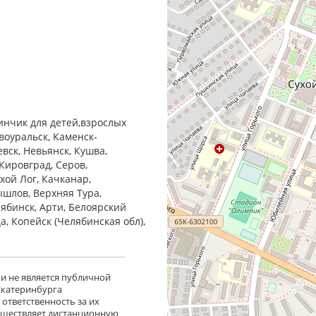
инчик для детей,взрослых
воуральск, Каменск-
евск, Невьянск, Кушва,
Кировград, Серов,
хой Лог, Качканар,
ышлов, Верхняя Тура,
лябинск, Арти, Белоярский
ца, Копейск (Челябинская обл),
 и не является публичной
 Екатеринбурга
ответственность за их
существляет дистанционную