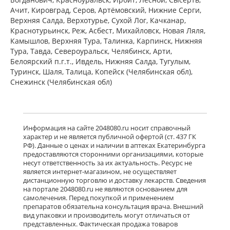
ПЭ) Фармацевтический завод
Ачит, Кировград, Серов, Артёмовский, Нижние Cерги,
Польфарма АО Польша
Верхняя Салда, Верхотурье, Сухой Лог, Качканар,
Нет в аптеках города
Краснотурьинск, Реж, Асбест, Михайловск, Новая Ляля,
Камышлов, Верхняя Тура, Талинка, Карпинск, Нижняя
Тура, Тавда, Североуральск, Челябинск, Арти,
Белоярский п.г.т., Ивдель, Нижняя Салда, Тугулым,
Баклосан (таблетки 25 мг № 50 банка
ПЭ) Фармацевтический завод
Туринск, Шаля, Талица, Копейск (Челябинская обл),
Польфарма АО Польша
Снежинск (Челябинская обл)
Нет в аптеках города
Лиорезал Интратекальный (раствор
Информация на сайте 2048080.ru носит справочный
для интратекального введения 0,05
характер и не является публичной офертой (ст. 437 ГК
мг/мл 1 мл № 5 амп. ) Новартис
РФ). Данные о ценах и наличии в аптеках Екатеринбурга
Фарма Штейн АГ Швейцария
предоставляются сторонними организациями, которые
Нет в аптеках города
несут ответственность за их актуальность. Ресурс не
является интернет-магазином, не осуществляет
дистанционную торговлю и доставку лекарств. Сведения
достигнут конец страницы
на портале 2048080.ru не являются основанием для
самолечения. Перед покупкой и применением
препаратов обязательна консультация врача. Внешний
вид упаковки и производитель могут отличаться от
представленных. Фактическая продажа товаров