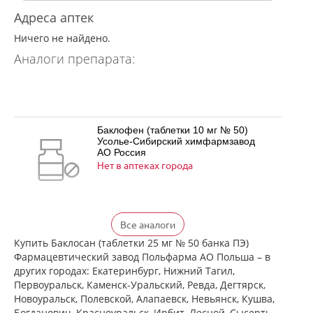
Адреса аптек
Ничего не найдено.
Аналоги препарата:
Баклофен (таблетки 10 мг № 50)
Усолье-Сибирский химфармзавод
АО Россия
Нет в аптеках города
Баклофен (таблетки 25 мг № 50)
Все аналоги
Усолье-Сибирский химфармзавод
АО Россия
Купить Баклосан (таблетки 25 мг № 50 банка ПЭ)
Нет в аптеках города
Фармацевтический завод Польфарма АО Польша – в
других городах: Екатеринбург, Нижний Тагил,
Первоуральск, Каменск-Уральский, Ревда, Дегтярск,
Новоуральск, Полевской, Алапаевск, Невьянск, Кушва,
Баклосан (таблетки 10 мг № 50 банка
Богданович, Красноуральск, Ирбит, Лесной, Сысерть,