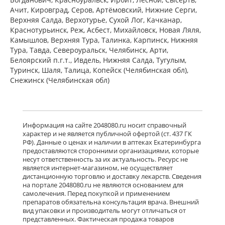
ПЭ) Фармацевтический завод
Ачит, Кировград, Серов, Артёмовский, Нижние Cерги,
Польфарма АО Польша
Верхняя Салда, Верхотурье, Сухой Лог, Качканар,
Нет в аптеках города
Краснотурьинск, Реж, Асбест, Михайловск, Новая Ляля,
Камышлов, Верхняя Тура, Талинка, Карпинск, Нижняя
Тура, Тавда, Североуральск, Челябинск, Арти,
Белоярский п.г.т., Ивдель, Нижняя Салда, Тугулым,
Баклосан (таблетки 25 мг № 50 банка
ПЭ) Фармацевтический завод
Туринск, Шаля, Талица, Копейск (Челябинская обл),
Польфарма АО Польша
Снежинск (Челябинская обл)
Нет в аптеках города
Лиорезал Интратекальный (раствор
Информация на сайте 2048080.ru носит справочный
для интратекального введения 0,05
характер и не является публичной офертой (ст. 437 ГК
мг/мл 1 мл № 5 амп. ) Новартис
РФ). Данные о ценах и наличии в аптеках Екатеринбурга
Фарма Штейн АГ Швейцария
предоставляются сторонними организациями, которые
Нет в аптеках города
несут ответственность за их актуальность. Ресурс не
является интернет-магазином, не осуществляет
дистанционную торговлю и доставку лекарств. Сведения
достигнут конец страницы
на портале 2048080.ru не являются основанием для
самолечения. Перед покупкой и применением
препаратов обязательна консультация врача. Внешний
вид упаковки и производитель могут отличаться от
представленных. Фактическая продажа товаров