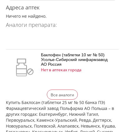
Адреса аптек
Ничего не найдено.
Аналоги препарата:
Баклофен (таблетки 10 мг № 50)
Усолье-Сибирский химфармзавод
АО Россия
Нет в аптеках города
Баклофен (таблетки 25 мг № 50)
Все аналоги
Усолье-Сибирский химфармзавод
АО Россия
Купить Баклосан (таблетки 25 мг № 50 банка ПЭ)
Нет в аптеках города
Фармацевтический завод Польфарма АО Польша – в
других городах: Екатеринбург, Нижний Тагил,
Первоуральск, Каменск-Уральский, Ревда, Дегтярск,
Новоуральск, Полевской, Алапаевск, Невьянск, Кушва,
Баклосан (таблетки 10 мг № 50 банка
Богданович, Красноуральск, Ирбит, Лесной, Сысерть,