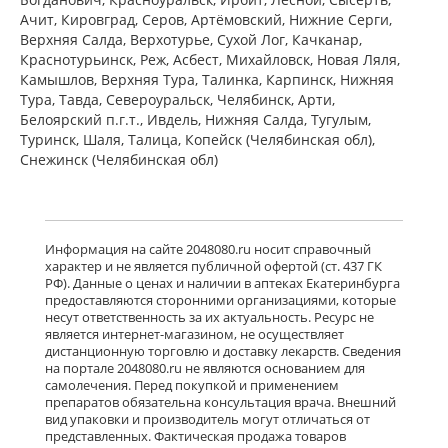
ПЭ) Фармацевтический завод
Ачит, Кировград, Серов, Артёмовский, Нижние Cерги,
Польфарма АО Польша
Верхняя Салда, Верхотурье, Сухой Лог, Качканар,
Нет в аптеках города
Краснотурьинск, Реж, Асбест, Михайловск, Новая Ляля,
Камышлов, Верхняя Тура, Талинка, Карпинск, Нижняя
Тура, Тавда, Североуральск, Челябинск, Арти,
Белоярский п.г.т., Ивдель, Нижняя Салда, Тугулым,
Баклосан (таблетки 25 мг № 50 банка
ПЭ) Фармацевтический завод
Туринск, Шаля, Талица, Копейск (Челябинская обл),
Польфарма АО Польша
Снежинск (Челябинская обл)
Нет в аптеках города
Лиорезал Интратекальный (раствор
Информация на сайте 2048080.ru носит справочный
для интратекального введения 0,05
характер и не является публичной офертой (ст. 437 ГК
мг/мл 1 мл № 5 амп. ) Новартис
РФ). Данные о ценах и наличии в аптеках Екатеринбурга
Фарма Штейн АГ Швейцария
предоставляются сторонними организациями, которые
Нет в аптеках города
несут ответственность за их актуальность. Ресурс не
является интернет-магазином, не осуществляет
дистанционную торговлю и доставку лекарств. Сведения
достигнут конец страницы
на портале 2048080.ru не являются основанием для
самолечения. Перед покупкой и применением
препаратов обязательна консультация врача. Внешний
вид упаковки и производитель могут отличаться от
представленных. Фактическая продажа товаров