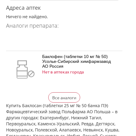
Адреса аптек
Ничего не найдено.
Аналоги препарата:
Баклофен (таблетки 10 мг № 50)
Усолье-Сибирский химфармзавод
АО Россия
Нет в аптеках города
Баклофен (таблетки 25 мг № 50)
Все аналоги
Усолье-Сибирский химфармзавод
АО Россия
Купить Баклосан (таблетки 25 мг № 50 банка ПЭ)
Нет в аптеках города
Фармацевтический завод Польфарма АО Польша – в
других городах: Екатеринбург, Нижний Тагил,
Первоуральск, Каменск-Уральский, Ревда, Дегтярск,
Новоуральск, Полевской, Алапаевск, Невьянск, Кушва,
Баклосан (таблетки 10 мг № 50 банка
Богданович, Красноуральск, Ирбит, Лесной, Сысерть,