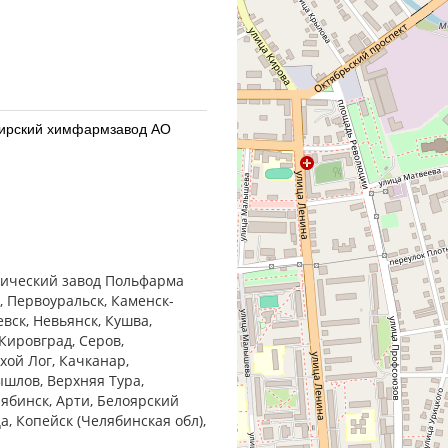
бирский химфармзавод АО
бирский химфармзавод АО
втический завод Польфарма
, Первоуральск, Каменск-
евск, Невьянск, Кушва,
Кировград, Серов,
хой Лог, Качканар,
ышлов, Верхняя Тура,
армацевтический завод
лябинск, Арти, Белоярский
ца, Копейск (Челябинская обл),