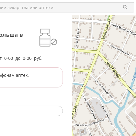
ольша в
от
0-00
до
0-00
руб.
ефонам аптек.