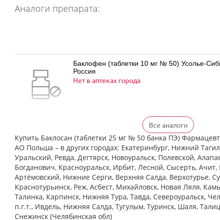
Аналоги препарата:
Баклофен (таблетки 10 мг № 50) Усолье-Си
Россия
Нет в аптеках города
Все аналоги
Баклофен (таблетки 25 мг № 50) Усолье-Си
Россия
Купить Баклосан (таблетки 25 мг № 50 банка ПЭ) Фармаце
Нет в аптеках города
АО Польша – в других городах: Екатеринбург, Нижний Тагил
Уральский, Ревда, Дегтярск, Новоуральск, Полевской, Алапа
Богданович, Красноуральск, Ирбит, Лесной, Сысерть, Ачит, 
Артёмовский, Нижние Cерги, Верхняя Салда, Верхотурье, Су
Краснотурьинск, Реж, Асбест, Михайловск, Новая Ляля, Кам
Баклосан (таблетки 10 мг № 50 банка ПЭ) Ф
Талинка, Карпинск, Нижняя Тура, Тавда, Североуральск, Че
Польфарма АО Польша
Нет в аптеках города
п.г.т., Ивдель, Нижняя Салда, Тугулым, Туринск, Шаля, Тали
Снежинск (Челябинская обл)