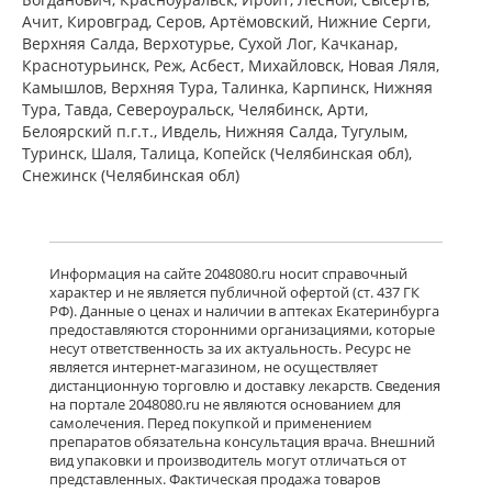
ПЭ) Фармацевтический завод
Ачит, Кировград, Серов, Артёмовский, Нижние Cерги,
Польфарма АО Польша
Верхняя Салда, Верхотурье, Сухой Лог, Качканар,
Нет в аптеках города
Краснотурьинск, Реж, Асбест, Михайловск, Новая Ляля,
Камышлов, Верхняя Тура, Талинка, Карпинск, Нижняя
Тура, Тавда, Североуральск, Челябинск, Арти,
Белоярский п.г.т., Ивдель, Нижняя Салда, Тугулым,
Баклосан (таблетки 25 мг № 50 банка
ПЭ) Фармацевтический завод
Туринск, Шаля, Талица, Копейск (Челябинская обл),
Польфарма АО Польша
Снежинск (Челябинская обл)
Нет в аптеках города
Лиорезал Интратекальный (раствор
Информация на сайте 2048080.ru носит справочный
для интратекального введения 0,05
характер и не является публичной офертой (ст. 437 ГК
мг/мл 1 мл № 5 амп. ) Новартис
РФ). Данные о ценах и наличии в аптеках Екатеринбурга
Фарма Штейн АГ Швейцария
предоставляются сторонними организациями, которые
Нет в аптеках города
несут ответственность за их актуальность. Ресурс не
является интернет-магазином, не осуществляет
дистанционную торговлю и доставку лекарств. Сведения
достигнут конец страницы
на портале 2048080.ru не являются основанием для
самолечения. Перед покупкой и применением
препаратов обязательна консультация врача. Внешний
вид упаковки и производитель могут отличаться от
представленных. Фактическая продажа товаров