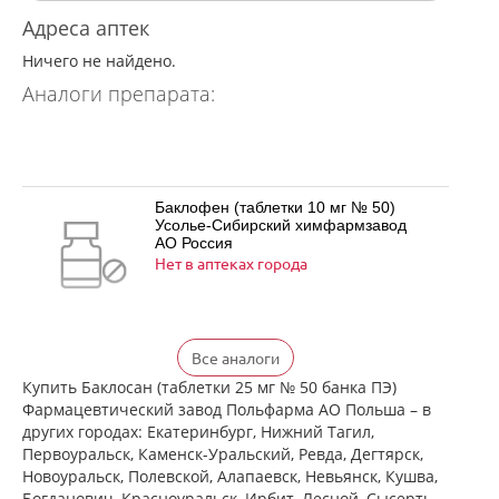
Адреса аптек
Ничего не найдено.
Аналоги препарата:
Баклофен (таблетки 10 мг № 50)
Усолье-Сибирский химфармзавод
АО Россия
Нет в аптеках города
Баклофен (таблетки 25 мг № 50)
Все аналоги
Усолье-Сибирский химфармзавод
АО Россия
Купить Баклосан (таблетки 25 мг № 50 банка ПЭ)
Нет в аптеках города
Фармацевтический завод Польфарма АО Польша – в
других городах: Екатеринбург, Нижний Тагил,
Первоуральск, Каменск-Уральский, Ревда, Дегтярск,
Новоуральск, Полевской, Алапаевск, Невьянск, Кушва,
Баклосан (таблетки 10 мг № 50 банка
Богданович, Красноуральск, Ирбит, Лесной, Сысерть,