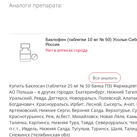
Аналоги препарата:
Баклофен (таблетки 10 мг № 50) Усолье-Си
Россия
Нет в аптеках города
Все аналоги
Баклофен (таблетки 25 мг № 50) Усолье-Си
Россия
Купить Баклосан (таблетки 25 мг № 50 банка ПЭ) Фармаце
Нет в аптеках города
АО Польша – в других городах: Екатеринбург, Нижний Тагил
Уральский, Ревда, Дегтярск, Новоуральск, Полевской, Алапа
Богданович, Красноуральск, Ирбит, Лесной, Сысерть, Ачит, 
Артёмовский, Нижние Cерги, Верхняя Салда, Верхотурье, Су
Краснотурьинск, Реж, Асбест, Михайловск, Новая Ляля, Кам
Баклосан (таблетки 10 мг № 50 банка ПЭ) Ф
Талинка, Карпинск, Нижняя Тура, Тавда, Североуральск, Че
Польфарма АО Польша
Нет в аптеках города
п.г.т., Ивдель, Нижняя Салда, Тугулым, Туринск, Шаля, Тали
Снежинск (Челябинская обл)