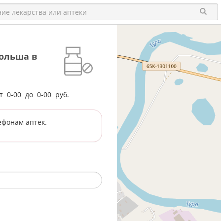
ольша в
от
0-00
до
0-00
руб.
ефонам аптек.