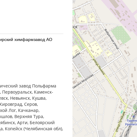
бирский химфармзавод АО
бирский химфармзавод АО
втический завод Польфарма
, Первоуральск, Каменск-
евск, Невьянск, Кушва,
Кировград, Серов,
хой Лог, Качканар,
ышлов, Верхняя Тура,
армацевтический завод
лябинск, Арти, Белоярский
ца, Копейск (Челябинская обл),