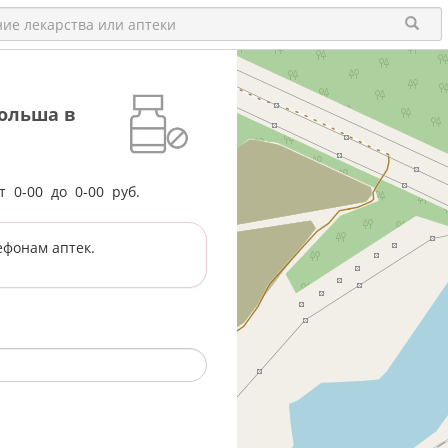
ольша в
от
0-00
до
0-00
руб.
ефонам аптек.