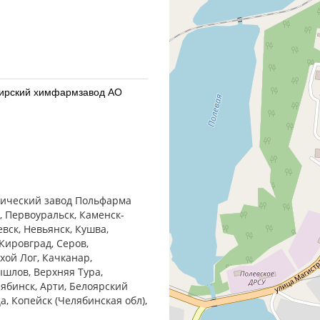
бирский химфармзавод АО
бирский химфармзавод АО
втический завод Польфарма
, Первоуральск, Каменск-
евск, Невьянск, Кушва,
Кировград, Серов,
хой Лог, Качканар,
ышлов, Верхняя Тура,
армацевтический завод
лябинск, Арти, Белоярский
ца, Копейск (Челябинская обл),