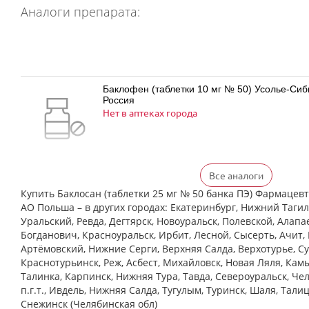
Аналоги препарата:
Баклофен (таблетки 10 мг № 50) Усолье-Си
Россия
Нет в аптеках города
Все аналоги
Баклофен (таблетки 25 мг № 50) Усолье-Си
Россия
Купить Баклосан (таблетки 25 мг № 50 банка ПЭ) Фармаце
Нет в аптеках города
АО Польша – в других городах: Екатеринбург, Нижний Тагил
Уральский, Ревда, Дегтярск, Новоуральск, Полевской, Алапа
Богданович, Красноуральск, Ирбит, Лесной, Сысерть, Ачит, 
Артёмовский, Нижние Cерги, Верхняя Салда, Верхотурье, Су
Краснотурьинск, Реж, Асбест, Михайловск, Новая Ляля, Кам
Баклосан (таблетки 10 мг № 50 банка ПЭ) Ф
Талинка, Карпинск, Нижняя Тура, Тавда, Североуральск, Че
Польфарма АО Польша
Нет в аптеках города
п.г.т., Ивдель, Нижняя Салда, Тугулым, Туринск, Шаля, Тали
Снежинск (Челябинская обл)