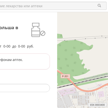
ольша в
от
0-00
до
0-00
руб.
ефонам аптек.