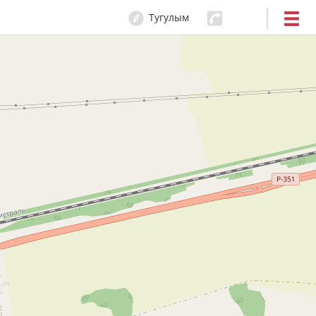
Тугулым