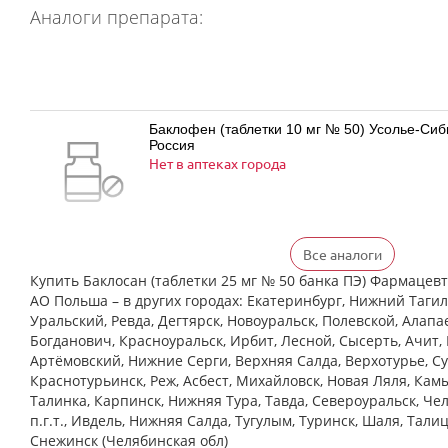
Аналоги препарата:
Баклофен (таблетки 10 мг № 50) Усолье-Си
Россия
Нет в аптеках города
Все аналоги
Баклофен (таблетки 25 мг № 50) Усолье-Си
Россия
Купить Баклосан (таблетки 25 мг № 50 банка ПЭ) Фармаце
Нет в аптеках города
АО Польша – в других городах: Екатеринбург, Нижний Тагил
Уральский, Ревда, Дегтярск, Новоуральск, Полевской, Алапа
Богданович, Красноуральск, Ирбит, Лесной, Сысерть, Ачит, 
Артёмовский, Нижние Cерги, Верхняя Салда, Верхотурье, Су
Краснотурьинск, Реж, Асбест, Михайловск, Новая Ляля, Кам
Баклосан (таблетки 10 мг № 50 банка ПЭ) Ф
Талинка, Карпинск, Нижняя Тура, Тавда, Североуральск, Че
Польфарма АО Польша
Нет в аптеках города
п.г.т., Ивдель, Нижняя Салда, Тугулым, Туринск, Шаля, Тали
Снежинск (Челябинская обл)