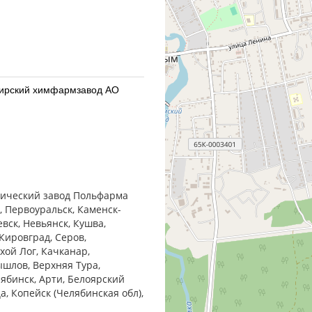
бирский химфармзавод АО
бирский химфармзавод АО
втический завод Польфарма
, Первоуральск, Каменск-
евск, Невьянск, Кушва,
Кировград, Серов,
хой Лог, Качканар,
ышлов, Верхняя Тура,
армацевтический завод
лябинск, Арти, Белоярский
ца, Копейск (Челябинская обл),