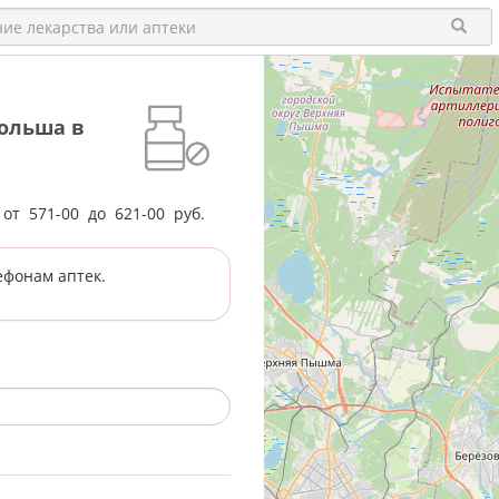
ольша в
е от
571-00
до
621-00
руб.
ефонам аптек.