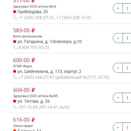
571-00
Здоровье ООО аптека №16
+
Грибоедова, 25
+7 (343) 258-07-01, +7 (343) 258-15-01
583-00
Вита Центральная
+
ул. Гагарина, д. 1/Блюхера, д.10
8 800 755-00-03
600-00
УГМК-Фарм
+
ул. Шейнкмана, д. 113, корпус 2
+7 (343) 344-27-67 (добавочный №2171, 2170)
604-00
Здоровье ООО аптека №205
+
ул. Титова, д. 26
297-15-05 297-14-41 льгот
616-00
Лекон-фарм
+
Баумана, 51