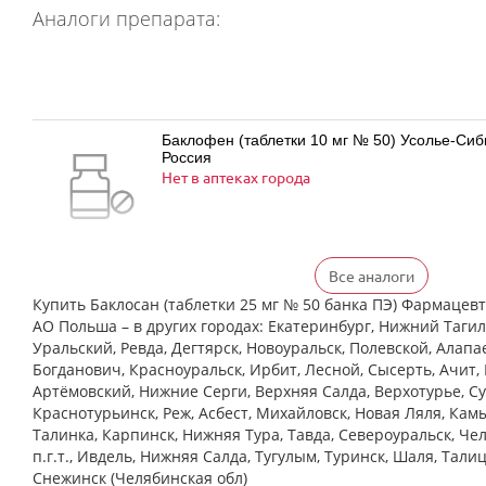
Аналоги препарата:
Баклофен (таблетки 10 мг № 50) Усолье-Си
Россия
Нет в аптеках города
Все аналоги
Баклофен (таблетки 25 мг № 50) Усолье-Си
Россия
Купить Баклосан (таблетки 25 мг № 50 банка ПЭ) Фармаце
Нет в аптеках города
АО Польша – в других городах: Екатеринбург, Нижний Тагил
Уральский, Ревда, Дегтярск, Новоуральск, Полевской, Алапа
Богданович, Красноуральск, Ирбит, Лесной, Сысерть, Ачит, 
Артёмовский, Нижние Cерги, Верхняя Салда, Верхотурье, Су
Краснотурьинск, Реж, Асбест, Михайловск, Новая Ляля, Кам
Баклосан (таблетки 10 мг № 50 банка ПЭ) Ф
Талинка, Карпинск, Нижняя Тура, Тавда, Североуральск, Че
Польфарма АО Польша
Нет в аптеках города
п.г.т., Ивдель, Нижняя Салда, Тугулым, Туринск, Шаля, Тали
Снежинск (Челябинская обл)