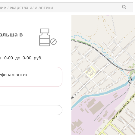
ольша в
от
0-00
до
0-00
руб.
ефонам аптек.