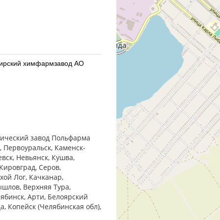
бирский химфармзавод АО
бирский химфармзавод АО
втический завод Польфарма
, Первоуральск, Каменск-
евск, Невьянск, Кушва,
Кировград, Серов,
хой Лог, Качканар,
ышлов, Верхняя Тура,
армацевтический завод
лябинск, Арти, Белоярский
ца, Копейск (Челябинская обл),