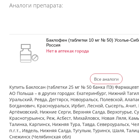
Аналоги препарата:
Баклофен (таблетки 10 мг № 50) Усолье-Си
Россия
Нет в аптеках города
Все аналоги
Баклофен (таблетки 25 мг № 50) Усолье-Си
Россия
Купить Баклосан (таблетки 25 мг № 50 банка ПЭ) Фармаце
Нет в аптеках города
АО Польша – в других городах: Екатеринбург, Нижний Тагил
Уральский, Ревда, Дегтярск, Новоуральск, Полевской, Алапа
Богданович, Красноуральск, Ирбит, Лесной, Сысерть, Ачит, 
Артёмовский, Нижние Cерги, Верхняя Салда, Верхотурье, Су
Краснотурьинск, Реж, Асбест, Михайловск, Новая Ляля, Кам
Баклосан (таблетки 10 мг № 50 банка ПЭ) Ф
Талинка, Карпинск, Нижняя Тура, Тавда, Североуральск, Че
Польфарма АО Польша
Нет в аптеках города
п.г.т., Ивдель, Нижняя Салда, Тугулым, Туринск, Шаля, Тали
Снежинск (Челябинская обл)