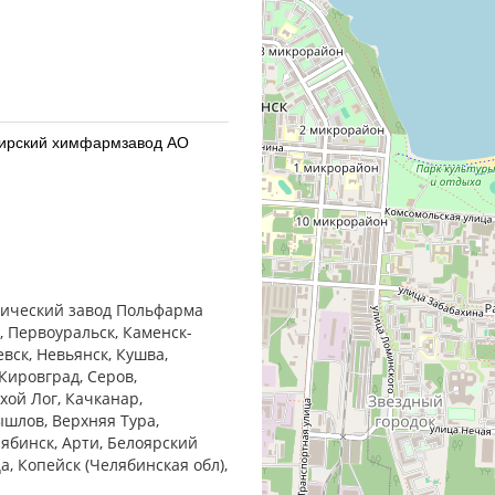
бирский химфармзавод АО
бирский химфармзавод АО
втический завод Польфарма
, Первоуральск, Каменск-
евск, Невьянск, Кушва,
Кировград, Серов,
хой Лог, Качканар,
ышлов, Верхняя Тура,
армацевтический завод
лябинск, Арти, Белоярский
ца, Копейск (Челябинская обл),