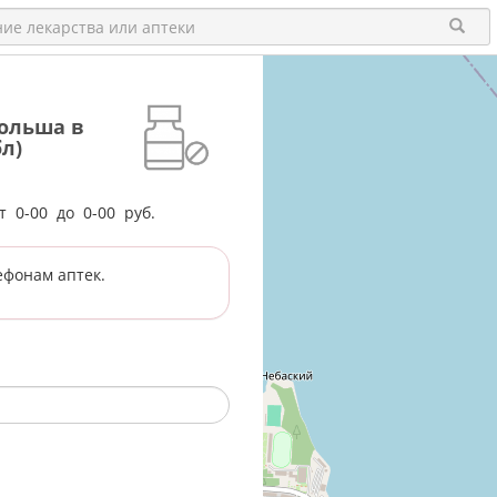
ольша в
л)
от
0-00
до
0-00
руб.
ефонам аптек.