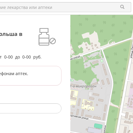
ольша в
от
0-00
до
0-00
руб.
ефонам аптек.