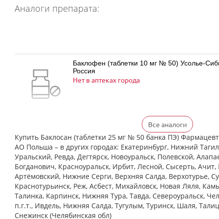
Аналоги препарата:
Баклофен (таблетки 10 мг № 50) Усолье-Си
Россия
Нет в аптеках города
Все аналоги
Баклофен (таблетки 25 мг № 50) Усолье-Си
Россия
Купить Баклосан (таблетки 25 мг № 50 банка ПЭ) Фармаце
Нет в аптеках города
АО Польша – в других городах: Екатеринбург, Нижний Тагил
Уральский, Ревда, Дегтярск, Новоуральск, Полевской, Алапа
Богданович, Красноуральск, Ирбит, Лесной, Сысерть, Ачит, 
Артёмовский, Нижние Cерги, Верхняя Салда, Верхотурье, Су
Краснотурьинск, Реж, Асбест, Михайловск, Новая Ляля, Кам
Баклосан (таблетки 10 мг № 50 банка ПЭ) Ф
Талинка, Карпинск, Нижняя Тура, Тавда, Североуральск, Че
Польфарма АО Польша
Нет в аптеках города
п.г.т., Ивдель, Нижняя Салда, Тугулым, Туринск, Шаля, Тали
Снежинск (Челябинская обл)