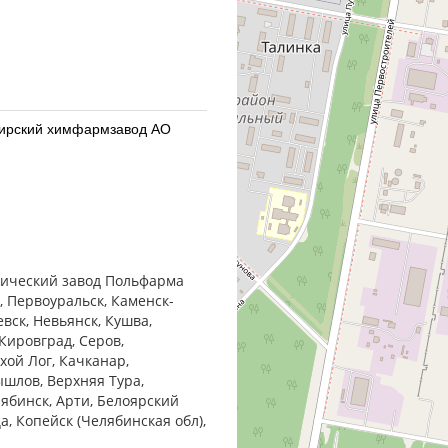
бирский химфармзавод АО
бирский химфармзавод АО
втический завод Польфарма
, Первоуральск, Каменск-
евск, Невьянск, Кушва,
Кировград, Серов,
хой Лог, Качканар,
ышлов, Верхняя Тура,
армацевтический завод
лябинск, Арти, Белоярский
ца, Копейск (Челябинская обл),