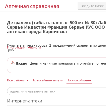
Аптечная справочная
Детралекс (табл. п. плен. о. 500 мг № 30) Л
Сервье Индастри Франция Сервье РУС ООО 
аптеках города Карпинска
Купить в аптеках города
2
предложений сравнить по цен
Инструкция
Аналоги
руб.
Важно
Цены и наличие препарата уточняйте по тел
Все районы
Ближайшие аптеки
По низкой цене
Интернет-аптеки