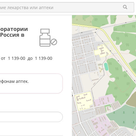
аборатории
Россия в
е от
1 139-00
до
1 139-00
ефонам аптек.