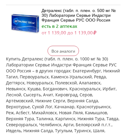
Детралекс (табл. п. плен. о. 500 мг №
30) Лаборатории Сервье Индастри
Франция Сервье РУС ООО Россия
есть в 2 аптеках
от 1 139,00 до 1 139,00
Детралекс (табл. п. плен. о. 500 мг №
Все аналоги
60) Лаборатории Сервье Индастри
Франция Сервье РУС ООО Россия
Купить Детралекс (табл. п. плен. о. 1000 мг № 30)
есть в 2 аптеках
Лаборатории Сервье Индастри Франция Сервье РУС
от 2 164,00 до 2 164,00
ООО Россия – в других городах: Екатеринбург, Нижний
Тагил, Первоуральск, Каменск-Уральский, Ревда,
Дегтярск, Новоуральск, Полевской, Алапаевск,
Венарус (табл. п. плен. о. 50 мг+450
Невьянск, Кушва, Богданович, Красноуральск, Ирбит,
мг № 30) Алиум АО (Московская
Лесной, Сысерть, Ачит, Кировград, Серов,
обл,.рп. Оболенск) Россия
Артёмовский, Нижние Cерги, Верхняя Салда,
есть в 2 аптеках
Верхотурье, Сухой Лог, Качканар, Краснотурьинск,
от 1 183,00 до 1 183,00
Реж, Асбест, Михайловск, Новая Ляля, Камышлов,
Верхняя Тура, Талинка, Карпинск, Нижняя Тура, Тавда,
Североуральск, Челябинск, Арти, Белоярский п.г.т.,
Венарус (табл. п. плен. о. 50 мг+450
мг № 60) Алиум АО (Московская
Ивдель, Нижняя Салда, Тугулым, Туринск, Шаля,