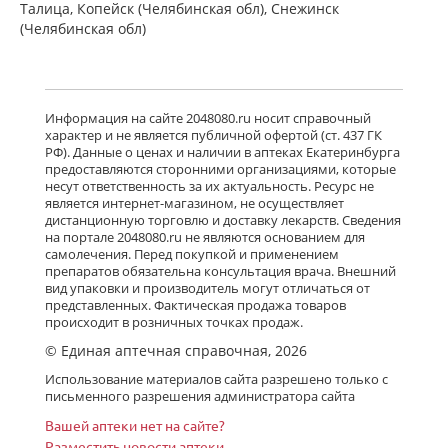
обл,.рп. Оболенск) Россия
Талица, Копейск (Челябинская обл), Снежинск
есть в 2 аптеках
(Челябинская обл)
от 2 079,00 до 2 079,00
Детралекс (табл. п. плен. о. 1000 мг
№ 60) Лаборатории Сервье
Информация на сайте 2048080.ru носит справочный
Индастри Франция Сервье РУС ООО
характер и не является публичной офертой (ст. 437 ГК
Россия
РФ). Данные о ценах и наличии в аптеках Екатеринбурга
есть в 2 аптеках
предоставляются сторонними организациями, которые
от 3 232,00 до 3 232,00
несут ответственность за их актуальность. Ресурс не
является интернет-магазином, не осуществляет
дистанционную торговлю и доставку лекарств. Сведения
Флебавен (табл. п. плен. о. 500 мг №
на портале 2048080.ru не являются основанием для
32) КРКА-Рус ООО Россия
самолечения. Перед покупкой и применением
есть в 2 аптеках
препаратов обязательна консультация врача. Внешний
от 920,00 до 920,00
вид упаковки и производитель могут отличаться от
представленных. Фактическая продажа товаров
происходит в розничных точках продаж.
© Единая аптечная справочная, 2026
Флебавен (табл. п. плен. о. 500 мг №
64) КРКА-Рус ООО Россия
Использование материалов сайта разрешено только с
Нет в аптеках города
письменного разрешения администратора сайта
Вашей аптеки нет на сайте?
Разместить новости аптеки