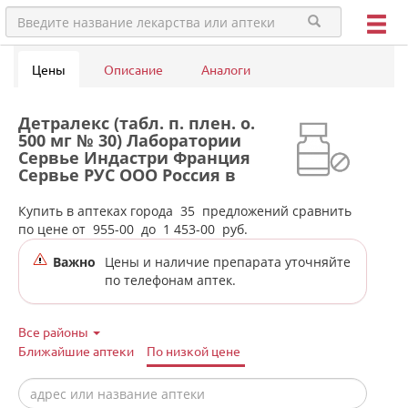
Цены
Описание
Аналоги
Детралекс (табл. п. плен. о.
500 мг № 30) Лаборатории
Сервье Индастри Франция
Сервье РУС ООО Россия в
аптеках города Каменск-
Уральского
Купить в аптеках города
35
предложений сравнить
по цене от
955-00
до
1 453-00
руб.
Важно
Цены и наличие препарата уточняйте
по телефонам аптек.
Все районы
Ближайшие аптеки
По низкой цене