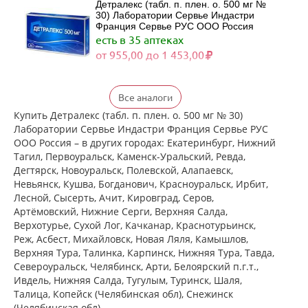
Детралекс (табл. п. плен. о. 500 мг №
30) Лаборатории Сервье Индастри
Франция Сервье РУС ООО Россия
есть в 35 аптеках
от 955,00 до 1 453,00
Детралекс (табл. п. плен. о. 500 мг №
Все аналоги
60) Лаборатории Сервье Индастри
Франция Сервье РУС ООО Россия
Купить Детралекс (табл. п. плен. о. 500 мг № 30)
есть в 29 аптеках
Лаборатории Сервье Индастри Франция Сервье РУС
от 1 790,00 до 2 578,00
ООО Россия – в других городах: Екатеринбург, Нижний
Тагил, Первоуральск, Каменск-Уральский, Ревда,
Дегтярск, Новоуральск, Полевской, Алапаевск,
Венарус (табл. п. плен. о. 50 мг+450
Невьянск, Кушва, Богданович, Красноуральск, Ирбит,
мг № 30) Алиум АО (Московская
Лесной, Сысерть, Ачит, Кировград, Серов,
обл,.рп. Оболенск) Россия
Артёмовский, Нижние Cерги, Верхняя Салда,
есть в 33 аптеках
Верхотурье, Сухой Лог, Качканар, Краснотурьинск,
от 1 003,50 до 1 240,00
Реж, Асбест, Михайловск, Новая Ляля, Камышлов,
Верхняя Тура, Талинка, Карпинск, Нижняя Тура, Тавда,
Североуральск, Челябинск, Арти, Белоярский п.г.т.,
Венарус (табл. п. плен. о. 50 мг+450
мг № 60) Алиум АО (Московская
Ивдель, Нижняя Салда, Тугулым, Туринск, Шаля,
обл,.рп. Оболенск) Россия
Талица, Копейск (Челябинская обл), Снежинск
есть в 27 аптеках
(Челябинская обл)