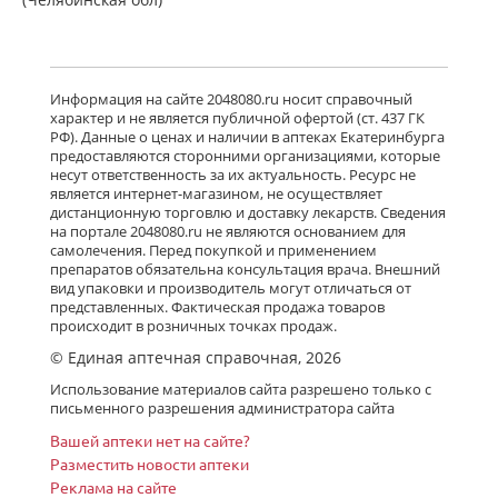
от 1 522,10 до 2 079,11
Детралекс (табл. п. плен. о. 1000 мг
№ 60) Лаборатории Сервье
Информация на сайте 2048080.ru носит справочный
Индастри Франция Сервье РУС ООО
характер и не является публичной офертой (ст. 437 ГК
Россия
РФ). Данные о ценах и наличии в аптеках Екатеринбурга
есть в 36 аптеках
предоставляются сторонними организациями, которые
от 2 820,00 до 3 985,00
несут ответственность за их актуальность. Ресурс не
является интернет-магазином, не осуществляет
дистанционную торговлю и доставку лекарств. Сведения
Флебавен (табл. п. плен. о. 500 мг №
на портале 2048080.ru не являются основанием для
32) КРКА-Рус ООО Россия
самолечения. Перед покупкой и применением
есть в 7 аптеках
препаратов обязательна консультация врача. Внешний
от 875,00 до 1 059,00
вид упаковки и производитель могут отличаться от
представленных. Фактическая продажа товаров
происходит в розничных точках продаж.
© Единая аптечная справочная, 2026
Флебавен (табл. п. плен. о. 500 мг №
64) КРКА-Рус ООО Россия
Использование материалов сайта разрешено только с
Нет в аптеках города
письменного разрешения администратора сайта
Вашей аптеки нет на сайте?
Разместить новости аптеки
Реклама на сайте
Детралекс (табл. п. плен. о. 1000 мг