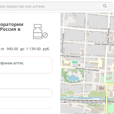
аборатории
Россия в
е от
990-00
до
1 139-00
руб.
ефонам аптек.