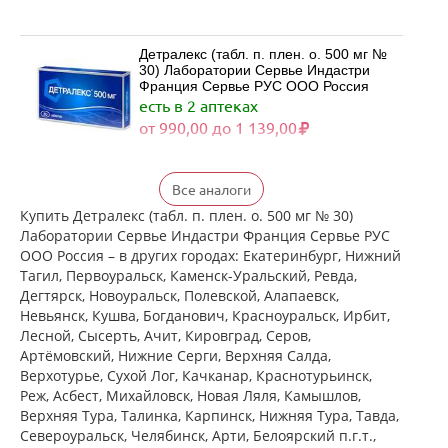
Детралекс (табл. п. плен. о. 500 мг №
30) Лаборатории Сервье Индастри
Франция Сервье РУС ООО Россия
есть в 2 аптеках
от 990,00 до 1 139,00
Детралекс (табл. п. плен. о. 500 мг №
Все аналоги
60) Лаборатории Сервье Индастри
Франция Сервье РУС ООО Россия
Купить Детралекс (табл. п. плен. о. 500 мг № 30)
есть в 1 аптеках
Лаборатории Сервье Индастри Франция Сервье РУС
от 2 164,00 до 2 164,00
ООО Россия – в других городах: Екатеринбург, Нижний
Тагил, Первоуральск, Каменск-Уральский, Ревда,
Дегтярск, Новоуральск, Полевской, Алапаевск,
Венарус (табл. п. плен. о. 50 мг+450
Невьянск, Кушва, Богданович, Красноуральск, Ирбит,
мг № 30) Алиум АО (Московская
Лесной, Сысерть, Ачит, Кировград, Серов,
обл,.рп. Оболенск) Россия
Артёмовский, Нижние Cерги, Верхняя Салда,
есть в 2 аптеках
Верхотурье, Сухой Лог, Качканар, Краснотурьинск,
от 1 085,00 до 1 183,00
Реж, Асбест, Михайловск, Новая Ляля, Камышлов,
Верхняя Тура, Талинка, Карпинск, Нижняя Тура, Тавда,
Североуральск, Челябинск, Арти, Белоярский п.г.т.,
Венарус (табл. п. плен. о. 50 мг+450