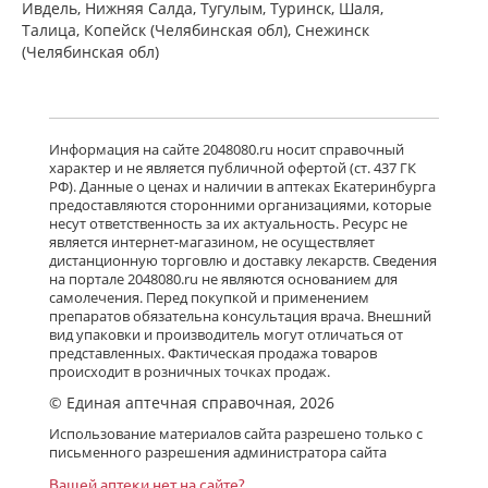
мг № 60) Алиум АО (Московская
Ивдель, Нижняя Салда, Тугулым, Туринск, Шаля,
обл,.рп. Оболенск) Россия
Талица, Копейск (Челябинская обл), Снежинск
есть в 1 аптеках
(Челябинская обл)
от 2 079,00 до 2 079,00
Детралекс (табл. п. плен. о. 1000 мг
№ 60) Лаборатории Сервье
Информация на сайте 2048080.ru носит справочный
Индастри Франция Сервье РУС ООО
характер и не является публичной офертой (ст. 437 ГК
Россия
РФ). Данные о ценах и наличии в аптеках Екатеринбурга
есть в 2 аптеках
предоставляются сторонними организациями, которые
от 3 175,00 до 3 232,00
несут ответственность за их актуальность. Ресурс не
является интернет-магазином, не осуществляет
дистанционную торговлю и доставку лекарств. Сведения
Флебавен (табл. п. плен. о. 500 мг №
на портале 2048080.ru не являются основанием для
32) КРКА-Рус ООО Россия
самолечения. Перед покупкой и применением
есть в 1 аптеках
препаратов обязательна консультация врача. Внешний
от 920,00 до 920,00
вид упаковки и производитель могут отличаться от
представленных. Фактическая продажа товаров
происходит в розничных точках продаж.
© Единая аптечная справочная, 2026
Флебавен (табл. п. плен. о. 500 мг №
64) КРКА-Рус ООО Россия
Использование материалов сайта разрешено только с
Нет в аптеках города
письменного разрешения администратора сайта
Вашей аптеки нет на сайте?