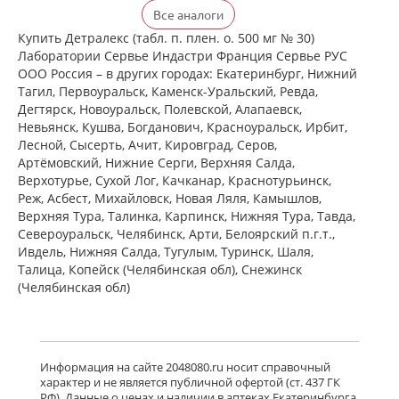
Детралекс (табл. п. плен. о. 500 мг №
Все аналоги
60) Лаборатории Сервье Индастри
Франция Сервье РУС ООО Россия
Купить Детралекс (табл. п. плен. о. 500 мг № 30)
есть в 1 аптеках
Лаборатории Сервье Индастри Франция Сервье РУС
от 2 164,00 до 2 164,00
ООО Россия – в других городах: Екатеринбург, Нижний
Тагил, Первоуральск, Каменск-Уральский, Ревда,
Дегтярск, Новоуральск, Полевской, Алапаевск,
Венарус (табл. п. плен. о. 50 мг+450
Невьянск, Кушва, Богданович, Красноуральск, Ирбит,
мг № 30) Алиум АО (Московская
Лесной, Сысерть, Ачит, Кировград, Серов,
обл,.рп. Оболенск) Россия
Артёмовский, Нижние Cерги, Верхняя Салда,
есть в 1 аптеках
Верхотурье, Сухой Лог, Качканар, Краснотурьинск,
от 1 183,00 до 1 183,00
Реж, Асбест, Михайловск, Новая Ляля, Камышлов,
Верхняя Тура, Талинка, Карпинск, Нижняя Тура, Тавда,
Североуральск, Челябинск, Арти, Белоярский п.г.т.,
Венарус (табл. п. плен. о. 50 мг+450
мг № 60) Алиум АО (Московская
Ивдель, Нижняя Салда, Тугулым, Туринск, Шаля,
обл,.рп. Оболенск) Россия
Талица, Копейск (Челябинская обл), Снежинск
есть в 1 аптеках
(Челябинская обл)
от 2 079,00 до 2 079,00
Детралекс (табл. п. плен. о. 1000 мг
№ 60) Лаборатории Сервье
Информация на сайте 2048080.ru носит справочный
Индастри Франция Сервье РУС ООО
характер и не является публичной офертой (ст. 437 ГК
Россия
РФ). Данные о ценах и наличии в аптеках Екатеринбурга