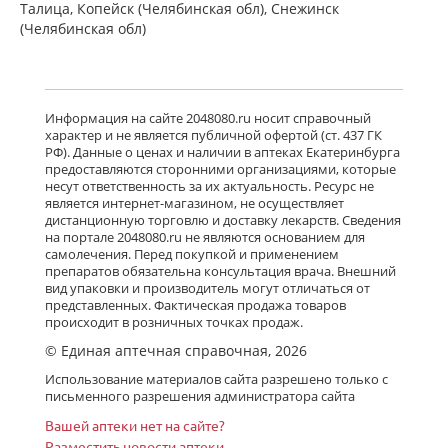
обл,.рп. Оболенск) Россия
Талица, Копейск (Челябинская обл), Снежинск
есть в 2 аптеках
(Челябинская обл)
от 2 079,00 до 2 079,00
Детралекс (табл. п. плен. о. 1000 мг
№ 60) Лаборатории Сервье
Информация на сайте 2048080.ru носит справочный
Индастри Франция Сервье РУС ООО
характер и не является публичной офертой (ст. 437 ГК
Россия
РФ). Данные о ценах и наличии в аптеках Екатеринбурга
есть в 2 аптеках
предоставляются сторонними организациями, которые
от 3 232,00 до 3 232,00
несут ответственность за их актуальность. Ресурс не
является интернет-магазином, не осуществляет
дистанционную торговлю и доставку лекарств. Сведения
Флебавен (табл. п. плен. о. 500 мг №
на портале 2048080.ru не являются основанием для
32) КРКА-Рус ООО Россия
самолечения. Перед покупкой и применением
есть в 2 аптеках
препаратов обязательна консультация врача. Внешний
от 920,00 до 920,00
вид упаковки и производитель могут отличаться от
представленных. Фактическая продажа товаров
происходит в розничных точках продаж.
© Единая аптечная справочная, 2026
Флебавен (табл. п. плен. о. 500 мг №
64) КРКА-Рус ООО Россия
Использование материалов сайта разрешено только с
Нет в аптеках города
письменного разрешения администратора сайта
Вашей аптеки нет на сайте?
Разместить новости аптеки