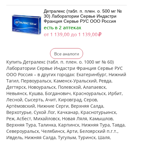
Детралекс (табл. п. плен. о. 500 мг №
30) Лаборатории Сервье Индастри
Франция Сервье РУС ООО Россия
есть в 2 аптеках
от 1 139,00 до 1 139,00
Детралекс (табл. п. плен. о. 500 мг №
Все аналоги
60) Лаборатории Сервье Индастри
Франция Сервье РУС ООО Россия
Купить Детралекс (табл. п. плен. о. 1000 мг № 60)
есть в 2 аптеках
Лаборатории Сервье Индастри Франция Сервье РУС
от 2 164,00 до 2 164,00
ООО Россия – в других городах: Екатеринбург, Нижний
Тагил, Первоуральск, Каменск-Уральский, Ревда,
Дегтярск, Новоуральск, Полевской, Алапаевск,
Венарус (табл. п. плен. о. 50 мг+450
Невьянск, Кушва, Богданович, Красноуральск, Ирбит,
мг № 30) Алиум АО (Московская
Лесной, Сысерть, Ачит, Кировград, Серов,
обл,.рп. Оболенск) Россия
Артёмовский, Нижние Cерги, Верхняя Салда,
есть в 2 аптеках
Верхотурье, Сухой Лог, Качканар, Краснотурьинск,
от 1 183,00 до 1 183,00
Реж, Асбест, Михайловск, Новая Ляля, Камышлов,
Верхняя Тура, Талинка, Карпинск, Нижняя Тура, Тавда,
Североуральск, Челябинск, Арти, Белоярский п.г.т.,
Венарус (табл. п. плен. о. 50 мг+450
мг № 60) Алиум АО (Московская
Ивдель, Нижняя Салда, Тугулым, Туринск, Шаля,