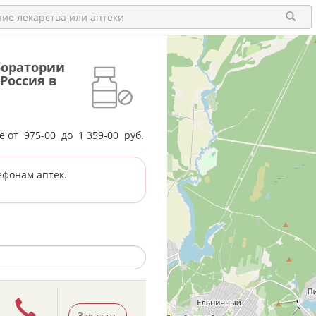
аборатории
Россия в
не от
975-00
до
1 359-00
руб.
ефонам аптек.
Заказать